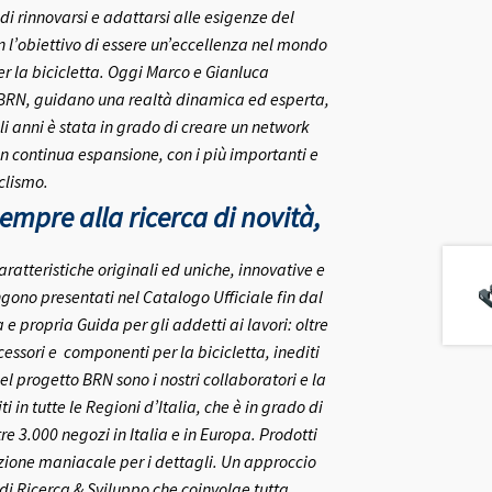
 di rinnovarsi e adattarsi alle esigenze del
on l’obiettivo di essere un’eccellenza nel mondo
r la bicicletta.
Oggi Marco e Gianluca
 BRN, guidano una realtà dinamica ed esperta,
i anni è stata in grado di creare un network
in continua espansione, con i più importanti e
clismo.
mpre alla ricerca di novità,
aratteristiche originali ed uniche, innovative e
gono presentati nel Catalogo Ufficiale fin dal
 propria Guida per gli addetti ai lavori: oltre
ccessori e componenti per la bicicletta, inediti
el progetto BRN sono i nostri collaboratori e la
ti in tutte le Regioni d’Italia, che è in grado di
re 3.000 negozi in Italia e in Europa.
Prodotti
nzione maniacale per i dettagli. Un approccio
o di Ricerca & Sviluppo che coinvolge tutta