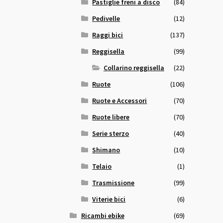
Pastiglie freni a disco
(84)
Pedivelle
(12)
Raggi bici
(137)
Reggisella
(99)
Collarino reggisella
(22)
Ruote
(106)
Ruote e Accessori
(70)
Ruote libere
(70)
Serie sterzo
(40)
Shimano
(10)
Telaio
(1)
Trasmissione
(99)
Viterie bici
(6)
Ricambi ebike
(69)