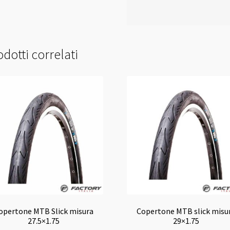
dotti correlati
opertone MTB Slick misura
Copertone MTB slick misu
27.5×1.75
29×1.75