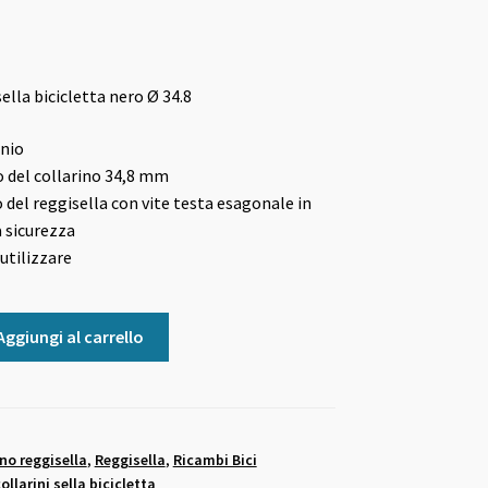
ella bicicletta nero Ø 34.8
inio
 del collarino 34,8 mm
 del reggisella con vite testa esagonale in
 sicurezza
 utilizzare
Aggiungi al carrello
ino reggisella
,
Reggisella
,
Ricambi Bici
ollarini sella bicicletta