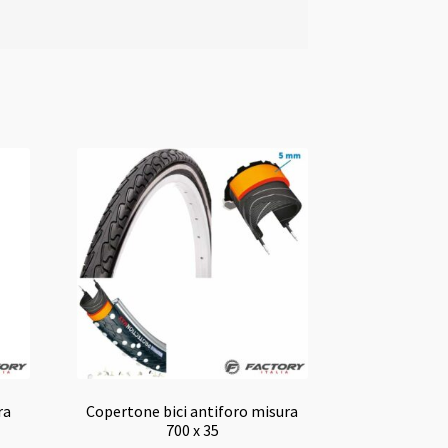
ra
Copertone bici antiforo misura
700 x 35