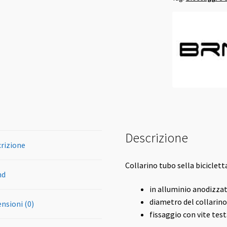
34.8
quantità
Descrizione
rizione
Collarino tubo sella biciclett
nd
in alluminio anodizza
diametro del collarin
nsioni (0)
fissaggio con vite tes