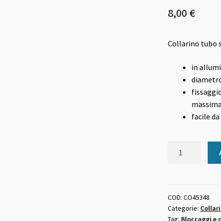
8,00
€
Collarino tubo s
in allum
diametro
fissaggio
massima
facile da
Collarino
tubo
sella
bicicletta
nero
COD:
CO45348
Categorie:
Collar
Ø
Tag:
Bloccaggi e c