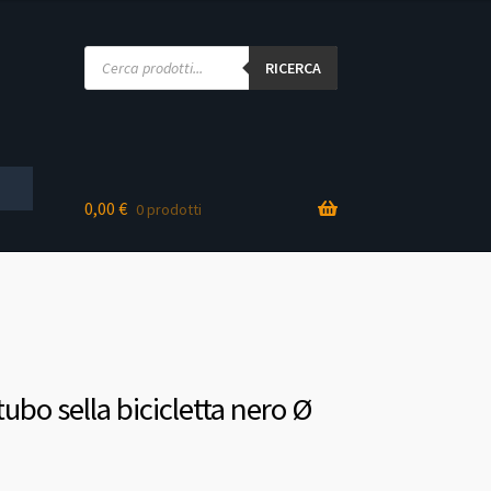
Products
search
RICERCA
0,00
€
0 prodotti
tubo sella bicicletta nero Ø