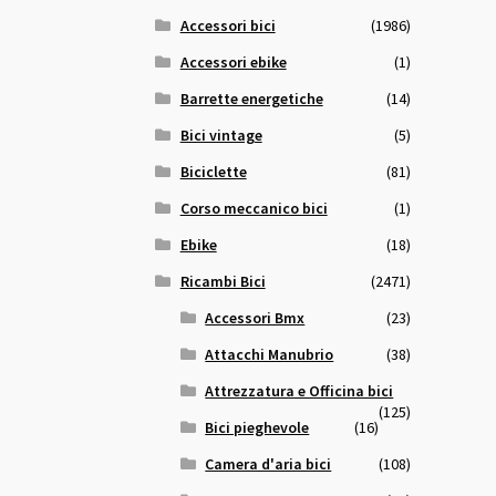
Accessori bici
(1986)
Accessori ebike
(1)
Barrette energetiche
(14)
Bici vintage
(5)
Biciclette
(81)
Corso meccanico bici
(1)
Ebike
(18)
Ricambi Bici
(2471)
Accessori Bmx
(23)
Attacchi Manubrio
(38)
Attrezzatura e Officina bici
(125)
Bici pieghevole
(16)
Camera d'aria bici
(108)