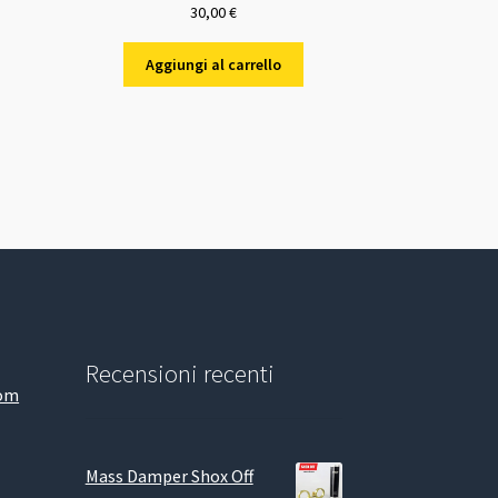
30,00
€
Aggiungi al carrello
Recensioni recenti
com
Mass Damper Shox Off