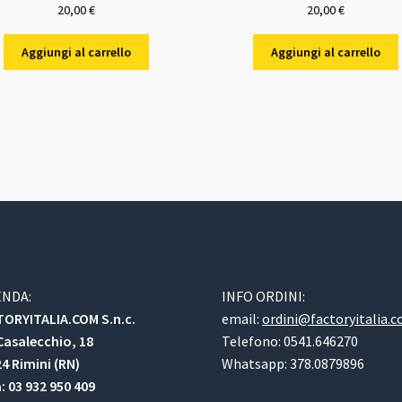
20,00
€
20,00
€
Aggiungi al carrello
Aggiungi al carrello
ENDA:
INFO ORDINI:
ORYITALIA.COM S.n.c.
email:
ordini@factoryitalia.
Casalecchio, 18
Telefono: 0541.646270
4 Rimini (RN)
Whatsapp: 378.0879896
a: 03 932 950 409