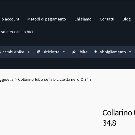
mio account
Metodi di pagamento
Chi siamo
Contatti
Blog
rso meccanico bici
Ricambi ebike
Biciclette
Ebike
Abbigliamento
ggisella
Collarino tubo sella bicicletta nero Ø 34.8
Collarino 
34.8