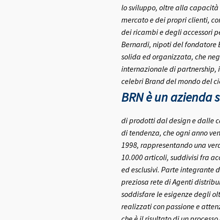
lo sviluppo, oltre alla capacità
mercato e dei propri clienti, c
dei ricambi e degli accessori pe
Bernardi, nipoti del fondatore
solida ed organizzata, che negl
internazionale di partnership, 
celebri Brand del mondo del ci
BRN è un azienda se
di prodotti dal design e dalle c
di tendenza, che ogni anno ven
1998, rappresentando una vera e
10.000 articoli, suddivisi fra a
ed esclusivi.
Parte integrante d
preziosa rete di Agenti distribui
soddisfare le esigenze degli olt
realizzati con passione e atte
che è il risultato di un process