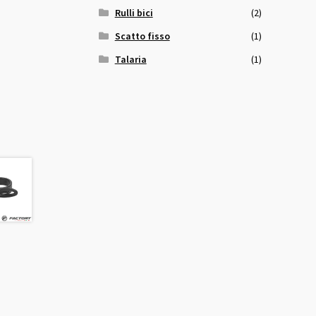
Rulli bici
(2)
Scatto fisso
(1)
Talaria
(1)