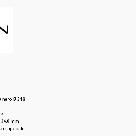
a nero Ø 34.8
to
o 34,8 mm.
ta esagonale