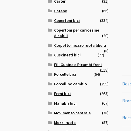
Carter
(31)
Catene
(66)
Copertoni bici
(334)
Copertoni per carrozzine
disabili
(20)
Corpetto mozzo ruota libera
(8)
Cuscinetti bici
(77)
Fili Guaine e Ricambi freni
(119)
Forcelle bici
(64)
Desc
Forcellino cambio
(299)
Freni bici
(263)
Bra
Manubri bici
(67)
Movimento centrale
(78)
Rece
Mozzi ruota
(87)