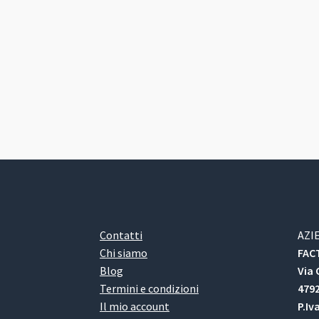
Contatti
AZI
Chi siamo
FACT
Blog
Via 
Termini e condizioni
4792
Il mio account
P.Iv