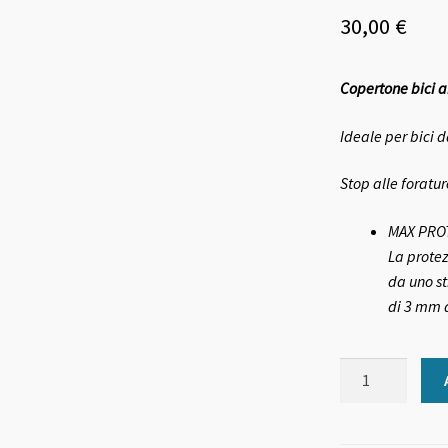
30,00
€
Copertone bici a
Ideale per bici 
Stop alle foratu
MAX PRO
La protez
da uno s
di 3 mm d
Copertone
bici
antiforo
misura