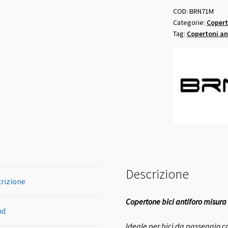
700
COD:
BRN71M
Categorie:
Copert
x
Tag:
Copertoni an
35
quantità
Descrizione
rizione
Copertone bici antiforo misura
nd
Ideale per bici da passeggio co