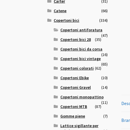
Carter
(31)
Catene
(66)
Copertoni bici
(334)
Copertoni antiforatura
(47)
Copertoni bici 28
(35)
Copertoni bici da corsa
(16)
Copertoni bici vintage
(65)
Copertoni colorati
(62)
Copertoni Ebike
(10)
Copertoni Gravel
(14)
Copertoni monopattino
(11)
Desc
Copertoni MTB
(87)
Gomme piene
(7)
Bra
Lattice sigillante per