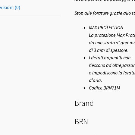
nsioni (0)
Stop alle forature grazie allo 
MAX PROTECTION
La protezione Max Prote
da uno strato di gomma
di 3 mm di spessore.
I detriti appuntiti non
riescono ad oltrepassar
e impediscono la forat
d’aria.
Codice BRN71M
Brand
BRN