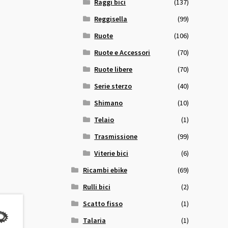
Raggi bici
(137)
Reggisella
(99)
Ruote
(106)
Ruote e Accessori
(70)
Ruote libere
(70)
Serie sterzo
(40)
Shimano
(10)
Telaio
(1)
Trasmissione
(99)
Viterie bici
(6)
Ricambi ebike
(69)
Rulli bici
(2)
Scatto fisso
(1)
Talaria
(1)