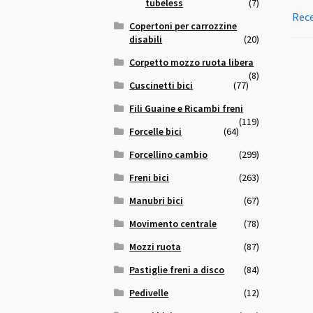
tubeless
(7)
Rece
Copertoni per carrozzine
disabili
(20)
Corpetto mozzo ruota libera
(8)
Cuscinetti bici
(77)
Fili Guaine e Ricambi freni
(119)
Forcelle bici
(64)
Forcellino cambio
(299)
Freni bici
(263)
Manubri bici
(67)
Movimento centrale
(78)
Mozzi ruota
(87)
Pastiglie freni a disco
(84)
Pedivelle
(12)