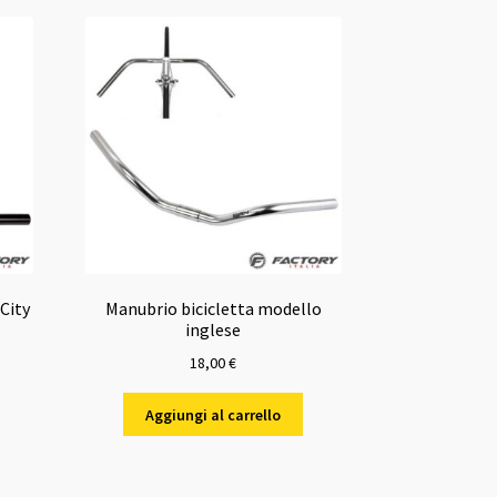
City
Manubrio bicicletta modello
inglese
18,00
€
Aggiungi al carrello