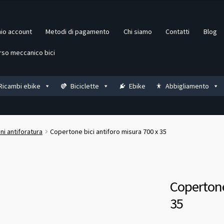
mio account
Metodi di pagamento
Chi siamo
Contatti
Blog
rso meccanico bici
Ricambi ebike
Biciclette
Ebike
Abbigliamento
i antiforatura
Copertone bici antiforo misura 700 x 35
Copertone
35