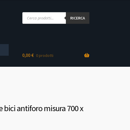
Products
search
RICERCA
0,00
€
0 prodotti
 bici antiforo misura 700 x