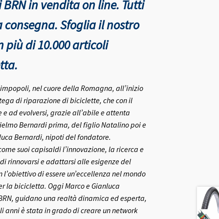
 BRN in vendita on line. Tutti
nta consegna.
Sfoglia il nostro
più di 10.000 articoli
tta.
rlimpopoli, nel cuore della Romagna, all’inizio
ega di riparazione di biciclette, che con il
e ad evolversi, grazie all’abile e attenta
ielmo Bernardi prima, del figlio Natalino poi e
nluca Bernardi, nipoti del fondatore.
me suoi capisaldi l’innovazione, la ricerca e
 di rinnovarsi e adattarsi alle esigenze del
on l’obiettivo di essere un’eccellenza nel mondo
r la bicicletta.
Oggi Marco e Gianluca
 BRN, guidano una realtà dinamica ed esperta,
i anni è stata in grado di creare un network