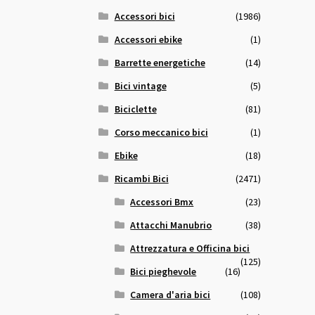
Accessori bici
(1986)
Accessori ebike
(1)
Barrette energetiche
(14)
Bici vintage
(5)
Biciclette
(81)
Corso meccanico bici
(1)
Ebike
(18)
Ricambi Bici
(2471)
Accessori Bmx
(23)
Attacchi Manubrio
(38)
Attrezzatura e Officina bici
(125)
Bici pieghevole
(16)
Camera d'aria bici
(108)