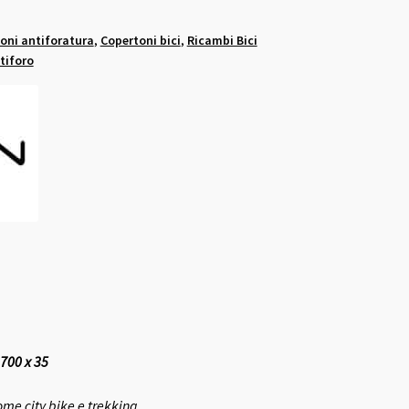
oni antiforatura
,
Copertoni bici
,
Ricambi Bici
tiforo
 700 x 35
me city bike e trekking.