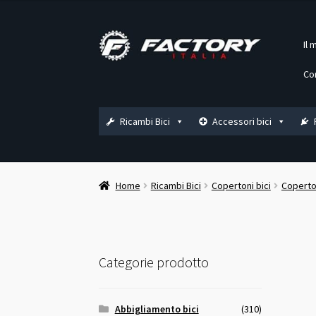
Vai
Vai
Il 
alla
al
navigazione
contenuto
Co
Ricambi Bici
Accessori bici
Home
Ricambi Bici
Copertoni bici
Coperton
Categorie prodotto
Abbigliamento bici
(310)