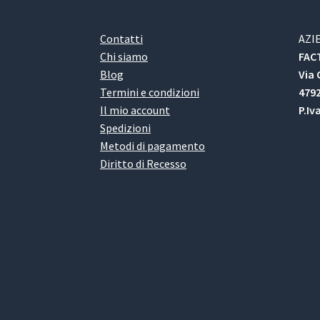
Contatti
AZI
Chi siamo
FACT
Blog
Via 
Termini e condizioni
4792
Il mio account
P.Iv
Spedizioni
Metodi di pagamento
Diritto di Recesso