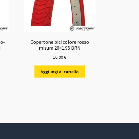
co-
Copertone bici colore rosso
N
misura 20×1.95 BRN
16,00
€
Aggiungi al carrello