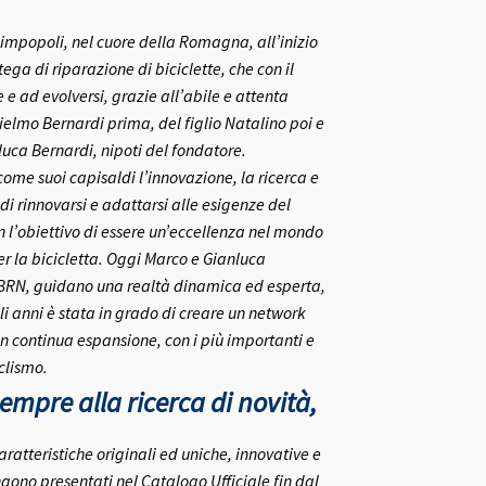
rlimpopoli, nel cuore della Romagna, all’inizio
ega di riparazione di biciclette, che con il
e ad evolversi, grazie all’abile e attenta
ielmo Bernardi prima, del figlio Natalino poi e
nluca Bernardi, nipoti del fondatore.
me suoi capisaldi l’innovazione, la ricerca e
 di rinnovarsi e adattarsi alle esigenze del
on l’obiettivo di essere un’eccellenza nel mondo
r la bicicletta.
Oggi Marco e Gianluca
 BRN, guidano una realtà dinamica ed esperta,
i anni è stata in grado di creare un network
in continua espansione, con i più importanti e
clismo.
mpre alla ricerca di novità,
aratteristiche originali ed uniche, innovative e
gono presentati nel Catalogo Ufficiale fin dal