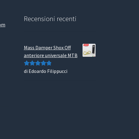
Recensioni recenti
com
Mass Damper Shox Off
anteriore universale MTB
di Edoardo Filippucci
Valutato
5
su
5