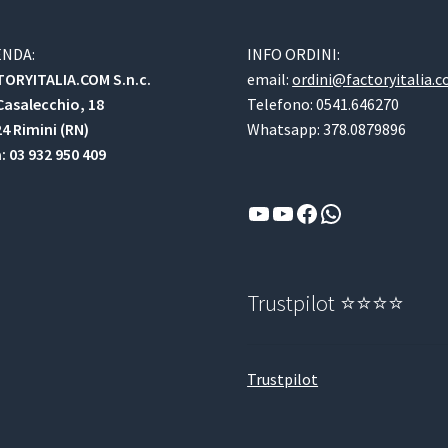
ENDA:
INFO ORDINI:
ORYITALIA.COM S.n.c.
email:
ordini@factoryitalia.
Casalecchio, 18
Telefono: 0541.646270
4 Rimini (RN)
Whatsapp: 378.0879896
a: 03 932 950 409
YouTube
YouTube
Facebook
WhatsApp
Trustpilot ⭐⭐⭐⭐
Trustpilot