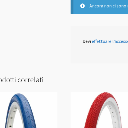
Ancora non ci sono 
Devi
effettuare l’access
dotti correlati