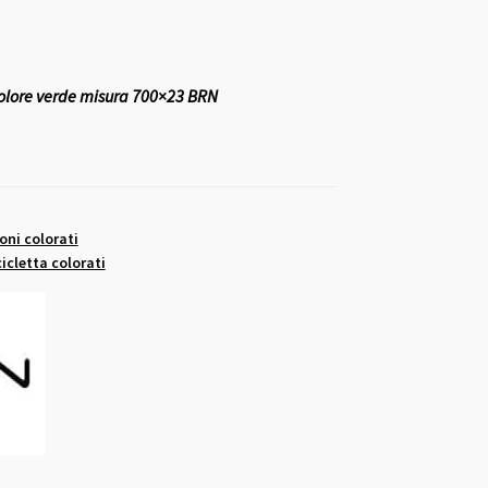
colore verde misura 700×23 BRN
oni colorati
icletta colorati