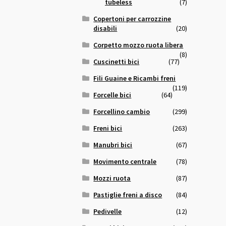
tubeless
(7)
Copertoni per carrozzine
disabili
(20)
Corpetto mozzo ruota libera
(8)
Cuscinetti bici
(77)
Fili Guaine e Ricambi freni
(119)
Forcelle bici
(64)
Forcellino cambio
(299)
Freni bici
(263)
Manubri bici
(67)
Movimento centrale
(78)
Mozzi ruota
(87)
Pastiglie freni a disco
(84)
Pedivelle
(12)