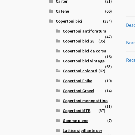
Carter
(31)
Catene
(66)
Copertoni bici
(334)
Desc
Copertoni antiforatura
(47)
Copertoni bici 28
(35)
Bra
Copertoni bici da corsa
(16)
Rece
Copertoni bici vintage
(65)
Copertoni colorati
(62)
Copertoni Ebike
(10)
Copertoni Gravel
(14)
Copertoni monopattino
(11)
Copertoni MTB
(87)
Gomme piene
(7)
Lattice sigillante per