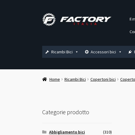
Vai
Vai
Il 
alla
al
navigazione
contenuto
Co
Ricambi Bici
Accessori bici
Home
Ricambi Bici
Copertoni bici
Coperton
Categorie prodotto
Abbigliamento bici
(310)