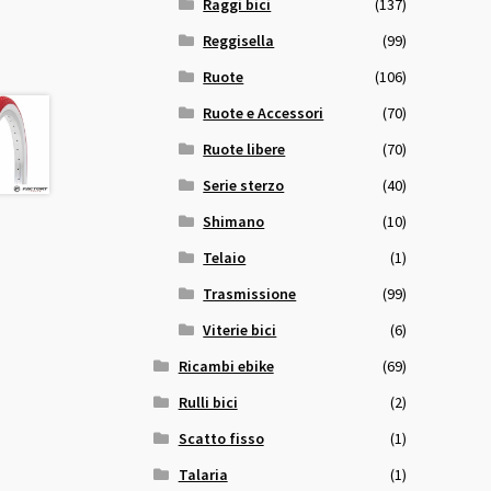
Raggi bici
(137)
Reggisella
(99)
Ruote
(106)
Ruote e Accessori
(70)
Ruote libere
(70)
Serie sterzo
(40)
Shimano
(10)
Telaio
(1)
Trasmissione
(99)
Viterie bici
(6)
Ricambi ebike
(69)
Rulli bici
(2)
Scatto fisso
(1)
Talaria
(1)