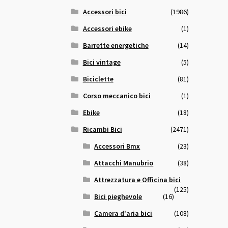
Accessori bici
(1986)
Accessori ebike
(1)
Barrette energetiche
(14)
Bici vintage
(5)
Biciclette
(81)
Corso meccanico bici
(1)
Ebike
(18)
Ricambi Bici
(2471)
Accessori Bmx
(23)
Attacchi Manubrio
(38)
Attrezzatura e Officina bici
(125)
Bici pieghevole
(16)
Camera d'aria bici
(108)