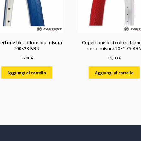
ertone bici colore blu misura
Copertone bici colore bian
700×23 BRN
rosso misura 20×1.75 BR
16,00
€
16,00
€
Aggiungi al carrello
Aggiungi al carrello