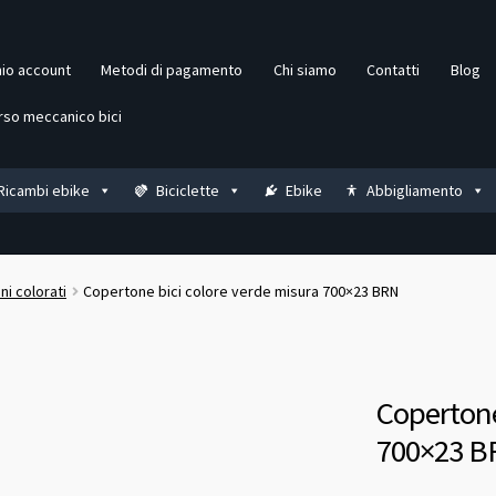
mio account
Metodi di pagamento
Chi siamo
Contatti
Blog
rso meccanico bici
Ricambi ebike
Biciclette
Ebike
Abbigliamento
i colorati
Copertone bici colore verde misura 700×23 BRN
Copertone
700×23 B