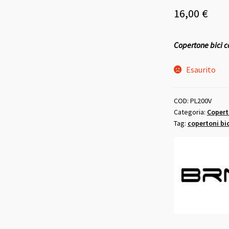
16,00
€
Copertone bici 
Esaurito
COD:
PL200V
Categoria:
Copert
Tag:
copertoni bic