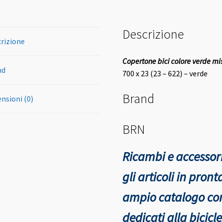
Descrizione
rizione
Copertone bici colore verde m
nd
700 x 23 (23 – 622) – verde
Brand
nsioni (0)
BRN
Ricambi e accessori
gli articoli in pro
ampio catalogo con 
dedicati alla bicicle