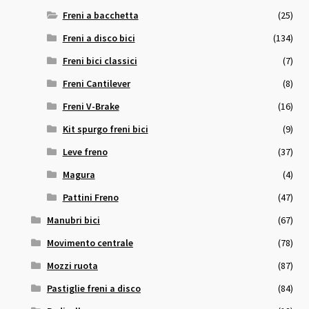
Freni a bacchetta
(25)
Freni a disco bici
(134)
Freni bici classici
(7)
Freni Cantilever
(8)
Freni V-Brake
(16)
Kit spurgo freni bici
(9)
Leve freno
(37)
Magura
(4)
Pattini Freno
(47)
Manubri bici
(67)
Movimento centrale
(78)
Mozzi ruota
(87)
Pastiglie freni a disco
(84)