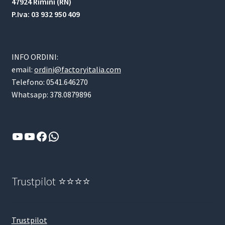
47924 Rimini (RN)
P.Iva: 03 932 950 409
INFO ORDINI:
email:
ordini@factoryitalia.com
Telefono: 0541.646270
Whatsapp: 378.0879896
YouTube
YouTube
Facebook
WhatsApp
Trustpilot ⭐⭐⭐⭐
Trustpilot