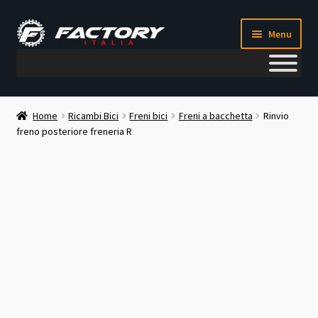
Vai
Vai
Menu
alla
al
navigazione
contenuto
Il mio account
Home
Ricambi Bici
Freni bici
Freni a bacchetta
Rinvio
freno posteriore freneria R
Metodi di pagamento
Chi siamo
Contatti
Blog
Corso meccanico bici