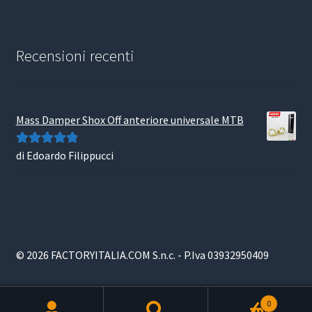
Recensioni recenti
Mass Damper Shox Off anteriore universale MTB
di Edoardo Filippucci
Valutato
5
su
5
© 2026 FACTORYITALIA.COM S.n.c. - P.Iva 03932950409
0