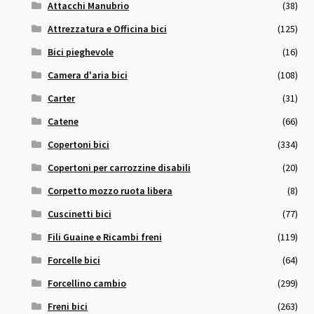
Attacchi Manubrio
(38)
Attrezzatura e Officina bici
(125)
Bici pieghevole
(16)
Camera d'aria bici
(108)
Carter
(31)
Catene
(66)
Copertoni bici
(334)
Copertoni per carrozzine disabili
(20)
Corpetto mozzo ruota libera
(8)
Cuscinetti bici
(77)
Fili Guaine e Ricambi freni
(119)
Forcelle bici
(64)
Forcellino cambio
(299)
Freni bici
(263)