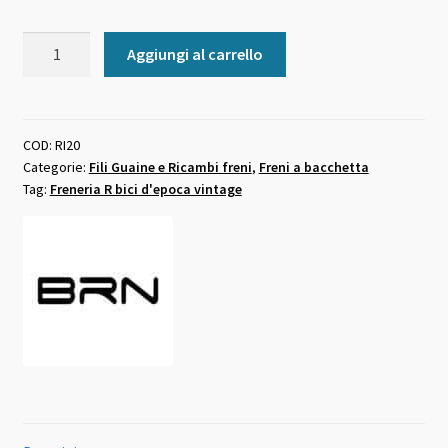
Rinvio
Aggiungi al carrello
freno
posteriore
freneria
R
COD:
RI20
Categorie:
Fili Guaine e Ricambi freni
,
Freni a bacchetta
quantità
Tag:
Freneria R bici d'epoca vintage