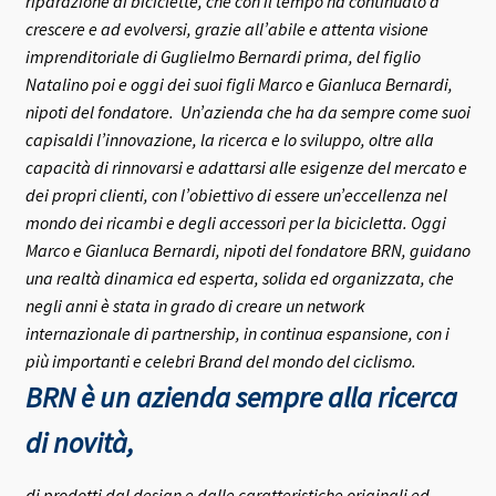
riparazione di biciclette, che con il tempo ha continuato a
crescere e ad evolversi, grazie all’abile e attenta visione
imprenditoriale di Guglielmo Bernardi prima, del figlio
Natalino poi e oggi dei suoi figli Marco e Gianluca Bernardi,
nipoti del fondatore.
Un’azienda che ha da sempre come suoi
capisaldi l’innovazione, la ricerca e lo sviluppo, oltre alla
capacità di rinnovarsi e adattarsi alle esigenze del mercato e
dei propri clienti, con l’obiettivo di essere un’eccellenza nel
mondo dei ricambi e degli accessori per la bicicletta.
Oggi
Marco e Gianluca Bernardi, nipoti del fondatore BRN, guidano
una realtà dinamica ed esperta, solida ed organizzata, che
negli anni è stata in grado di creare un network
internazionale di partnership, in continua espansione, con i
più importanti e celebri Brand del mondo del ciclismo.
BRN è un azienda sempre alla ricerca
di novità,
di prodotti dal design e dalle caratteristiche originali ed