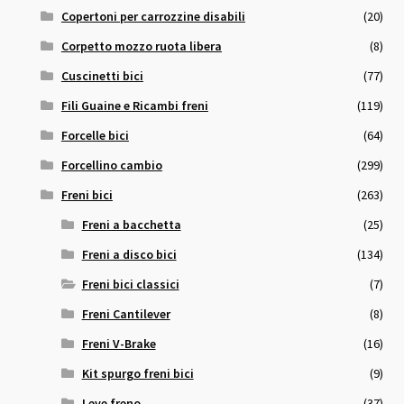
Copertoni per carrozzine disabili
(20)
Corpetto mozzo ruota libera
(8)
Cuscinetti bici
(77)
Fili Guaine e Ricambi freni
(119)
Forcelle bici
(64)
Forcellino cambio
(299)
Freni bici
(263)
Freni a bacchetta
(25)
Freni a disco bici
(134)
Freni bici classici
(7)
Freni Cantilever
(8)
Freni V-Brake
(16)
Kit spurgo freni bici
(9)
Leve freno
(37)