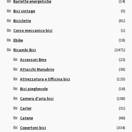
Barrette energetiche
(14)
Bici vintage
(5)
Biciclette
(81)
Corso meccanico bici
(1)
Ebike
(18)
Ricambi Bici
(2471)
Accessori Bmx
(23)
Attacchi Manubrio
(38)
Attrezzatura e Officina bici
(125)
Bici pieghevole
(16)
Camera d'aria bici
(108)
Carter
(31)
Catene
(66)
Copertoni bici
(334)