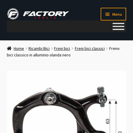
Vai
Vai
Menu
alla
al
navigazione
contenuto
Il mio account
Home
Ricambi Bici
Freni bici
Freni bici classici
Freno
bici classico in alluminio olanda nero
Metodi di pagamento
Chi siamo
Contatti
Blog
Corso meccanico bici