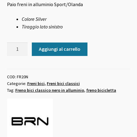
Paio freni in alluminio Sport/Olanda
Colore Silver
Tiraggio lato sinistro
Freno
Aggiungi al carrello
bici
classico
in
alluminio
COD:
FR20N
Categorie:
Freni bici
,
Freni bici classici
olanda
Tag:
Freno bici classico nero in alluminio
,
freno bicicletta
nero
quantità