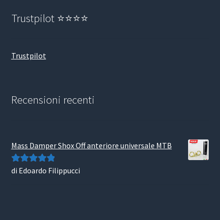
Trustpilot ⭐⭐⭐⭐
Trustpilot
Recensioni recenti
Mass Damper Shox Off anteriore universale MTB
di Edoardo Filippucci
Valutato
5
su
5