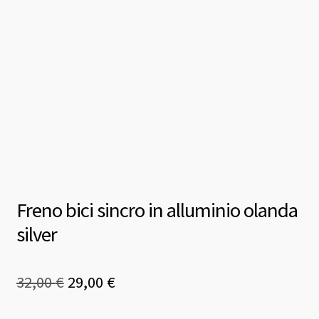
Freno bici sincro in alluminio olanda
silver
Il
Il
32,00
€
29,00
€
prezzo
prezzo