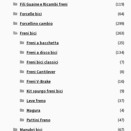
Fili Guaine e Ricambi freni
(119)
Forcelle bici
(64)
Forcellino cambio
(299)
Freni bici
(263)
Freni a bacchetta
(25)
Freni a disco bici
(134)
Freni bici classici
(7)
Freni Cantilever
(8)
Freni V-Brake
(16)
Kit spurgo freni bici
(9)
Leve freno
(37)
Magura
(4)
Pattini Freno
(47)
Manubri bici
(67)