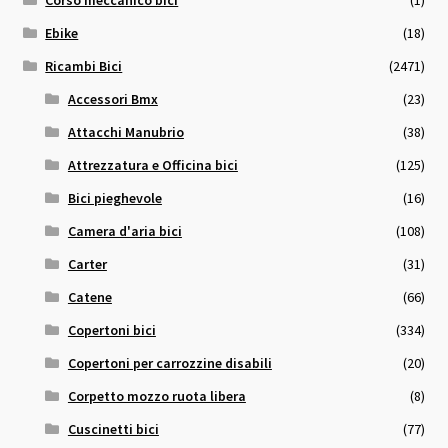
Ebike
(18)
Ricambi Bici
(2471)
Accessori Bmx
(23)
Attacchi Manubrio
(38)
Attrezzatura e Officina bici
(125)
Bici pieghevole
(16)
Camera d'aria bici
(108)
Carter
(31)
Catene
(66)
Copertoni bici
(334)
Copertoni per carrozzine disabili
(20)
Corpetto mozzo ruota libera
(8)
Cuscinetti bici
(77)