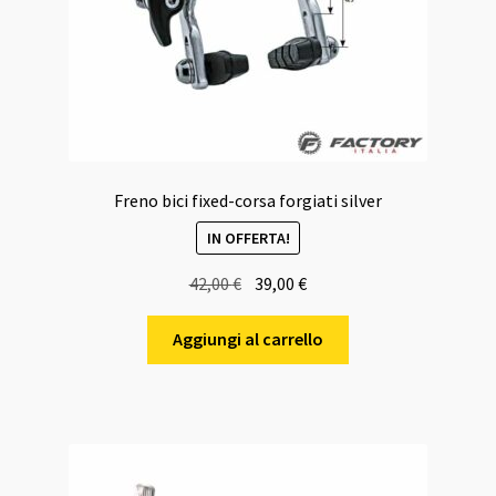
Freno bici fixed-corsa forgiati silver
IN OFFERTA!
Il
Il
42,00
€
39,00
€
prezzo
prezzo
originale
attuale
Aggiungi al carrello
era:
è:
42,00 €.
39,00 €.