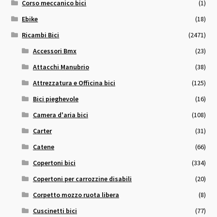
Corso meccanico bici
(1)
Ebike
(18)
Ricambi Bici
(2471)
Accessori Bmx
(23)
Attacchi Manubrio
(38)
Attrezzatura e Officina bici
(125)
Bici pieghevole
(16)
Camera d'aria bici
(108)
Carter
(31)
Catene
(66)
Copertoni bici
(334)
Copertoni per carrozzine disabili
(20)
Corpetto mozzo ruota libera
(8)
Cuscinetti bici
(77)