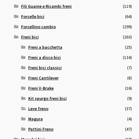
Fili Guaine e Ricambi freni
(119)
Forcelle bici
(64)
Forcellino cambio
(299)
Freni bici
(263)
Freni a bacchetta
(25)
Freni a disco bici
(134)
Freni bici classici
(7)
Freni Cantilever
(8)
Freni V-Brake
(16)
Kit spurgo freni bici
(9)
Leve freno
(37)
Magura
(4)
Pattini Freno
(47)