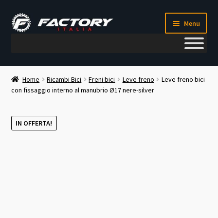
Vai
Vai
Menu
alla
al
navigazione
contenuto
Il mio account
Home
Ricambi Bici
Freni bici
Leve freno
Leve freno bici
con fissaggio interno al manubrio Ø17 nere-silver
Metodi di pagamento
Chi siamo
IN OFFERTA!
Contatti
Blog
Corso meccanico bici