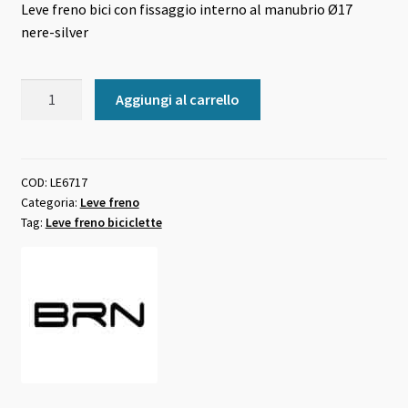
Leve freno bici con fissaggio interno al manubrio Ø17
originale
attuale
nere-silver
era:
è:
38,00 €.
35,00 €.
Leve
Aggiungi al carrello
freno
bici
con
fissaggio
COD:
LE6717
Categoria:
Leve freno
interno
Tag:
Leve freno biciclette
al
manubrio
Ø17
nere-
silver
quantità