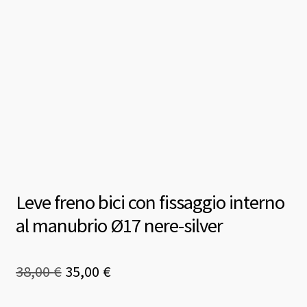
Leve freno bici con fissaggio interno
al manubrio Ø17 nere-silver
Il
Il
38,00
€
35,00
€
prezzo
prezzo