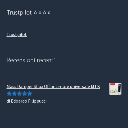
Trustpilot ⭐⭐⭐⭐
Trustpilot
Recensioni recenti
Mass Damper Shox Off anteriore universale MTB
di Edoardo Filippucci
Valutato
5
su
5