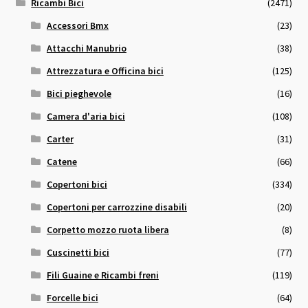
Ricambi Bici
(2471)
Accessori Bmx
(23)
Attacchi Manubrio
(38)
Attrezzatura e Officina bici
(125)
Bici pieghevole
(16)
Camera d'aria bici
(108)
Carter
(31)
Catene
(66)
Copertoni bici
(334)
Copertoni per carrozzine disabili
(20)
Corpetto mozzo ruota libera
(8)
Cuscinetti bici
(77)
Fili Guaine e Ricambi freni
(119)
Forcelle bici
(64)