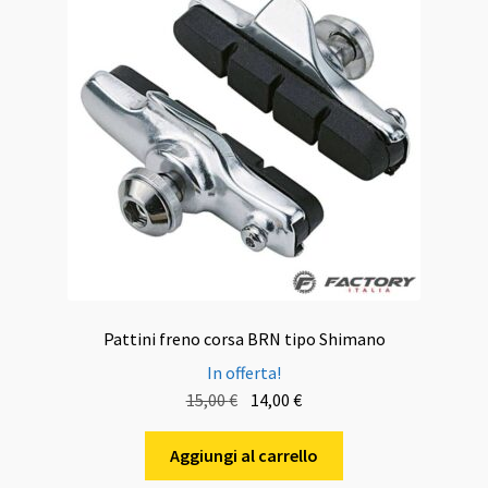
Pattini freno corsa BRN tipo Shimano
In offerta!
Il
Il
15,00
€
14,00
€
prezzo
prezzo
originale
attuale
Aggiungi al carrello
era:
è: