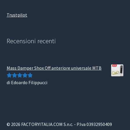
Trustpilot
Recensioni recenti
Mass Damper Shox Off anteriore universale MTB
di Edoardo Filippucci
Valutato
5
su
5
© 2026 FACTORYITALIA.COM S.n.c. - P.Iva 03932950409