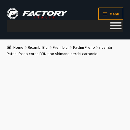
Vai
Vai
Menu
alla
al
navigazione
contenuto
Il mio account
Home
Ricambi Bici
Freni bici
Pattini Freno
ricambi
Pattini freno corsa BRN tipo shimano cerchi carbonio
Metodi di pagamento
Chi siamo
Contatti
Blog
Corso meccanico bici