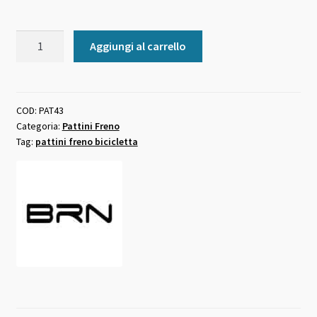
ricambi
Aggiungi al carrello
Pattini
freno
corsa
BRN
COD:
PAT43
Categoria:
Pattini Freno
tipo
Tag:
pattini freno bicicletta
shimano
cerchi
carbonio
quantità