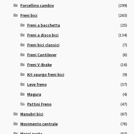
Forcellino cambio
(299)
Freni bici
(263)
Freni a bacchetta
(25)
Freni a disco bici
(134)
Freni bici classici
(7)
Freni Cantilever
(8)
Freni V-Brake
(16)
Kit spurgo freni bici
(9)
Leve freno
(37)
Magura
(4)
Pattini Freno
(47)
Manubri bici
(67)
Movimento centrale
(78)
Mozzi ruota
(87)