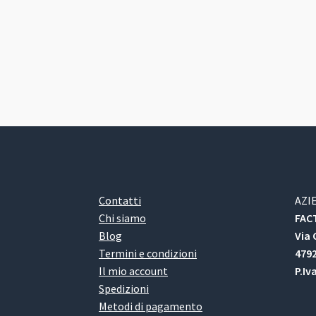
Contatti
AZI
Chi siamo
FACT
Blog
Via 
Termini e condizioni
4792
Il mio account
P.Iv
Spedizioni
Metodi di pagamento