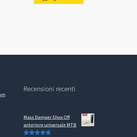
era:
è:
€.
32,00 €.
30,00 €.
Recensioni recenti
com
Mass Damper Shox Off
anteriore universale MTB