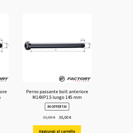
iore
Perno passante bolt anteriore
m
M14XP1.5 lungo 145 mm
IN OFFERTA!
Il
Il
32,00
€
30,00
€
o
prezzo
prezzo
e
originale
attuale
Aggiungi al carrello