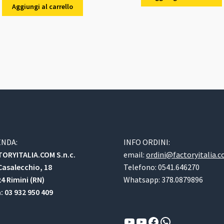
originale
attuale
era:
è:
Aggiungi al carrello
era:
è:
32,00 €.
30,00 
32,00 €.
30,00 €.
ENDA:
INFO ORDINI:
ORYITALIA.COM S.n.c.
email:
ordini@factoryitalia.
Casalecchio, 18
Telefono: 0541.646270
4 Rimini (RN)
Whatsapp: 378.0879896
a: 03 932 950 409
YouTube
YouTube
Facebook
WhatsApp