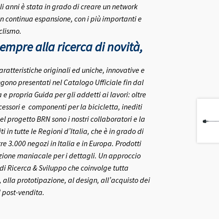
i anni è stata in grado di creare un network
in continua espansione, con i più importanti e
clismo.
mpre alla ricerca di novità,
aratteristiche originali ed uniche, innovative e
gono presentati nel Catalogo Ufficiale fin dal
 propria Guida per gli addetti ai lavori: oltre
ccessori e componenti per la bicicletta, inediti
el progetto BRN sono i nostri collaboratori e la
ti in tutte le Regioni d’Italia, che è in grado di
re 3.000 negozi in Italia e in Europa.
Prodotti
nzione maniacale per i dettagli. Un approccio
o di Ricerca & Sviluppo che coinvolge tutta
 alla prototipazione, al design, all’acquisto dei
l post-vendita.