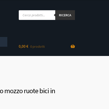
Products
search
RICERCA
0,00
€
0 prodotti
o mozzo ruote bici in