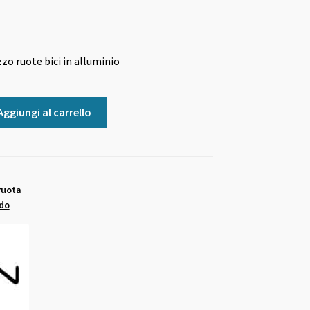
o ruote bici in alluminio
Aggiungi al carrello
ruota
ido