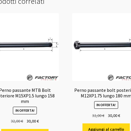
dotti correlati
Perno passante MTB Bolt
Perno passante bolt poster
teriore M15XP1.5 lungo 158
M12XP1.75 lungo 180 m
mm
IN OFFERTA!
IN OFFERTA!
Il
Il
32,00
€
30,00
€
Il
Il
32,00
€
30,00
€
prezzo
prezz
prezzo
prezzo
originale
attual
Aggiungi al carrello