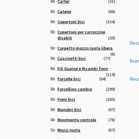
Carter
(31)
Catene
(66)
Copertoni bici
(334)
Copertoni per carrozzine
disabili
(20)
Desc
Corpetto mozzo ruota libera
(8)
Cuscinetti bici
(77)
Bra
Fili Guaine e Ricambi freni
(119)
Rece
Forcelle bici
(64)
Forcellino cambio
(299)
Freni bici
(263)
Manubri bici
(67)
Movimento centrale
(78)
Mozzi ruota
(87)