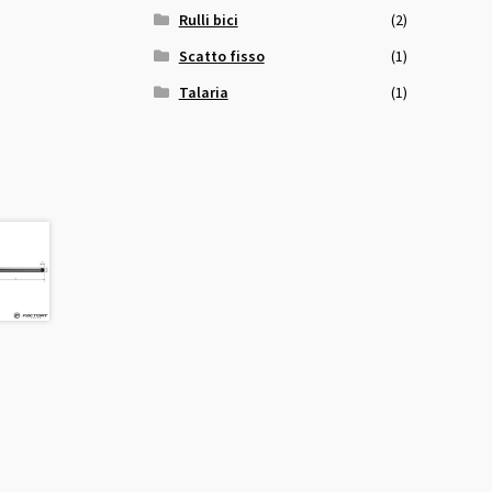
Rulli bici
(2)
Scatto fisso
(1)
Talaria
(1)