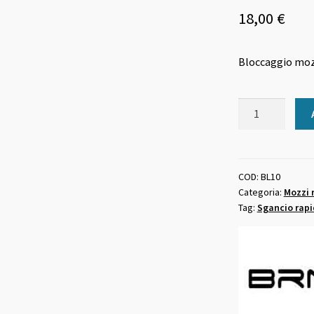
18,00
€
Bloccaggio mozz
Bloccaggio
mozzo
ruote
bici
in
COD:
BL10
Categoria:
Mozzi 
alluminio
Tag:
Sgancio rap
quantità