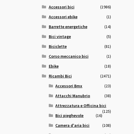
Accessori bici
(1986)
Accessori ebike
(1)
Barrette energetiche
(14)
Bici vintage
(5)
Biciclette
(81)
Corso meccanico bici
(1)
Ebike
(18)
Ricambi Bici
(2471)
Accessori Bmx
(23)
Attacchi Manubrio
(38)
Attrezzatura e Officina bici
(125)
Bici pieghevole
(16)
Camera d'aria bici
(108)