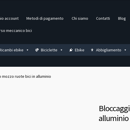
mio account
Metodi di pagamento
Chi siamo
Contatti
Blog
rso meccanico bici
Ricambi ebike
Biciclette
Ebike
Abbigliamento
 mozzo ruote bici in alluminio
Bloccaggi
alluminio