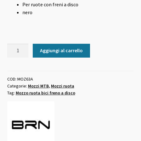
Per ruote con freni a disco
nero
Mozzo
Aggiungi al carrello
ruota
anteriore
32
fori
COD:
MOZ63A
Categorie:
Mozzi MTB
,
Mozzi ruota
su
Tag:
Mozzo ruota bici freno a disco
cuscinetti
quantità