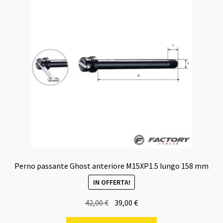
Perno passante Ghost anteriore M15XP1.5 lungo 158 mm
IN OFFERTA!
Il
Il
42,00
€
39,00
€
prezzo
prezzo