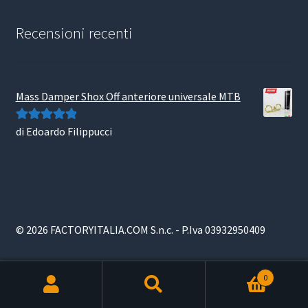
Recensioni recenti
Mass Damper Shox Off anteriore universale MTB
di Edoardo Filippucci
Valutato
5
su
5
© 2026 FACTORYITALIA.COM S.n.c. - P.Iva 03932950409
0
Products
search
RICERCA