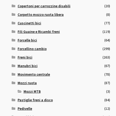
Copertoni per carrozzine disabili
(20)
Corpetto mozzo ruota libera
(8)
Cuscinetti bici
(77)
Fili Guaine e Ricambi freni
(119)
Forcelle bici
(64)
Forcellino cambio
(299)
Freni bici
(263)
Manubri bici
(67)
Movimento centrale
(78)
Mozzi ruota
(87)
Mozzi MTB
(3)
Pastiglie freni a disco
(84)
Pedivelle
(12)