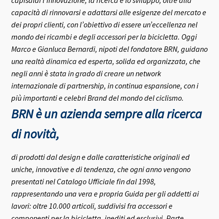
capisaldi l’innovazione, la ricerca e lo sviluppo, oltre alla
capacità di rinnovarsi e adattarsi alle esigenze del mercato e
dei propri clienti, con l’obiettivo di essere un’eccellenza nel
mondo dei ricambi e degli accessori per la bicicletta.
Oggi
Marco e Gianluca Bernardi, nipoti del fondatore BRN, guidano
una realtà dinamica ed esperta, solida ed organizzata, che
negli anni è stata in grado di creare un network
internazionale di partnership, in continua espansione, con i
più importanti e celebri Brand del mondo del ciclismo.
BRN è un azienda sempre alla ricerca
di novità,
di prodotti dal design e dalle caratteristiche originali ed
uniche, innovative e di tendenza, che ogni anno vengono
presentati nel Catalogo Ufficiale fin dal 1998,
rappresentando una vera e propria Guida per gli addetti ai
lavori: oltre 10.000 articoli, suddivisi fra accessori e
componenti per la bicicletta, inediti ed esclusivi.
Parte