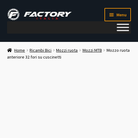
Vai
Vai
Menu
alla
al
navigazione
contenuto
Il mio account
Home
Ricambi Bici
Mozzi ruota
Mozzi MTB
Mozzo ruota
anteriore 32 fori su cuscinetti
Metodi di pagamento
Chi siamo
Contatti
Blog
Corso meccanico bici