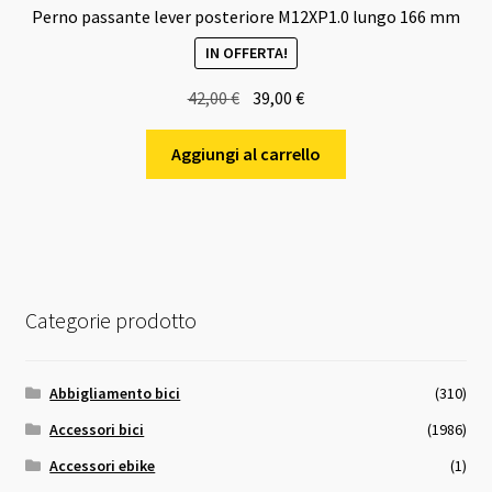
Perno passante lever posteriore M12XP1.0 lungo 166 mm
IN OFFERTA!
Il
Il
42,00
€
39,00
€
prezzo
prezzo
originale
attuale
Aggiungi al carrello
era:
è:
42,00 €.
39,00 €.
Categorie prodotto
Abbigliamento bici
(310)
Accessori bici
(1986)
Accessori ebike
(1)