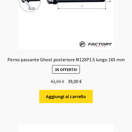
Perno passante Ghost posteriore M12XP1.5 lungo 165 mm
IN OFFERTA!
Il
Il
42,00
€
39,00
€
prezzo
prezzo
originale
attuale
Aggiungi al carrello
era:
è:
42,00 €.
39,00 €.