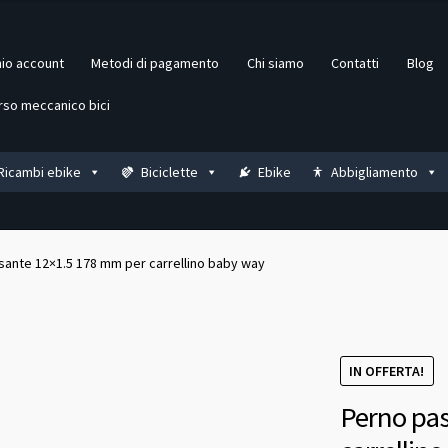
mio account
Metodi di pagamento
Chi siamo
Contatti
Blog
rso meccanico bici
Ricambi ebike
Biciclette
Ebike
Abbigliamento
sante 12×1.5 178 mm per carrellino baby way
IN OFFERTA!
Perno pas