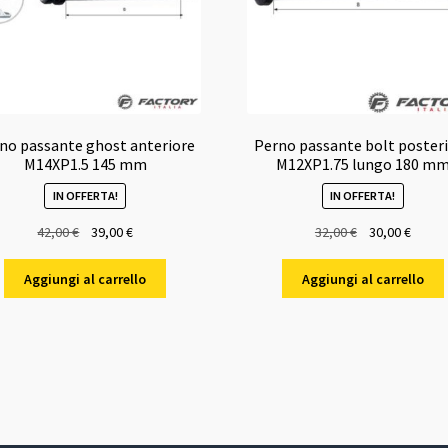
no passante ghost anteriore
Perno passante bolt poster
M14XP1.5 145 mm
M12XP1.75 lungo 180 m
IN OFFERTA!
IN OFFERTA!
Il
Il
Il
Il
42,00
€
39,00
€
32,00
€
30,00
€
prezzo
prezzo
prezzo
prezz
originale
attuale
originale
attual
Aggiungi al carrello
Aggiungi al carrello
era:
è:
era:
è:
42,00 €.
39,00 €.
32,00 €.
30,00 