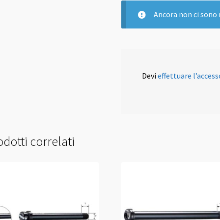
Ancora non ci sono 
Devi
effettuare l’access
dotti correlati