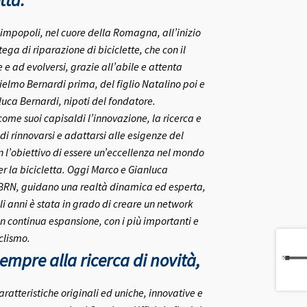
tta.
rlimpopoli, nel cuore della Romagna, all’inizio
ega di riparazione di biciclette, che con il
e ad evolversi, grazie all’abile e attenta
ielmo Bernardi prima, del figlio Natalino poi e
nluca Bernardi, nipoti del fondatore.
me suoi capisaldi l’innovazione, la ricerca e
 di rinnovarsi e adattarsi alle esigenze del
on l’obiettivo di essere un’eccellenza nel mondo
r la bicicletta.
Oggi Marco e Gianluca
 BRN, guidano una realtà dinamica ed esperta,
i anni è stata in grado di creare un network
in continua espansione, con i più importanti e
clismo.
mpre alla ricerca di novità,
aratteristiche originali ed uniche, innovative e