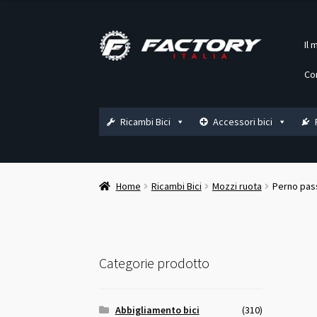
originale
attuale
era:
è:
Vai
Vai
Il 
20,00 €.
19,00 €.
alla
al
navigazione
contenuto
Co
Ricambi Bici
Accessori bici
Home
Ricambi Bici
Mozzi ruota
Perno pas
Categorie prodotto
Abbigliamento bici
(310)