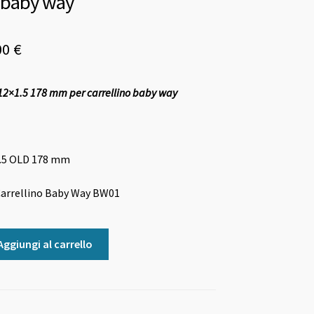
o baby way
Il
00
€
zzo
prezzo
12×1.5 178 mm per carrellino baby way
ginale
attuale
è:
0 €.
19,00 €.
1.5 OLD 178 mm
Carrellino Baby Way BW01
Aggiungi al carrello