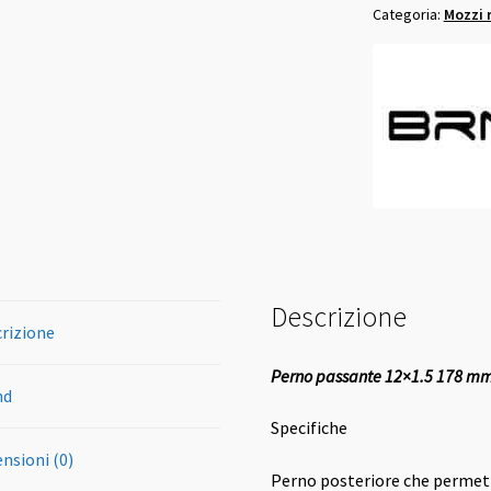
Categoria:
Mozzi 
per
carrellino
baby
way
quantità
Descrizione
rizione
Perno passante 12×1.5 178 mm
nd
Specifiche
nsioni (0)
Perno posteriore che permett