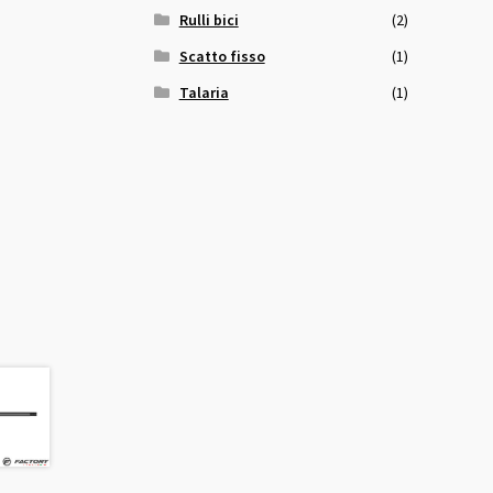
Rulli bici
(2)
Scatto fisso
(1)
Talaria
(1)