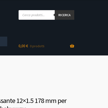
Products
search
RICERCA
0,00
€
0 prodotti
sante 12×1.5 178 mm per