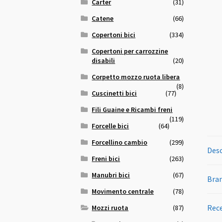
Carter
(31)
Catene
(66)
Copertoni bici
(334)
Copertoni per carrozzine
disabili
(20)
Corpetto mozzo ruota libera
(8)
Cuscinetti bici
(77)
Fili Guaine e Ricambi freni
(119)
Forcelle bici
(64)
Forcellino cambio
(299)
Desc
Freni bici
(263)
Manubri bici
(67)
Bra
Movimento centrale
(78)
Rece
Mozzi ruota
(87)