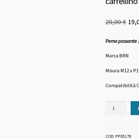
carrellin
Il
20,00
€
19,
pre
Perno passante 
ori
era:
Marca BRN
20,0
Misura M12 x P
Compatibilità 
Perno
passante
12x1.5
178
mm
COD:
PP05178