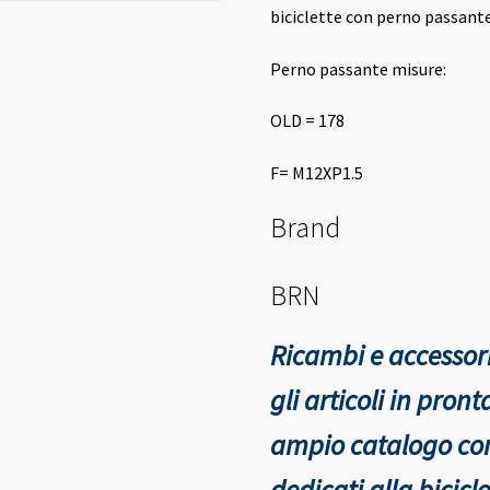
biciclette con perno passant
Perno passante misure:
OLD = 178
F= M12XP1.5
Brand
BRN
Ricambi e accessori
gli articoli in pro
ampio catalogo con 