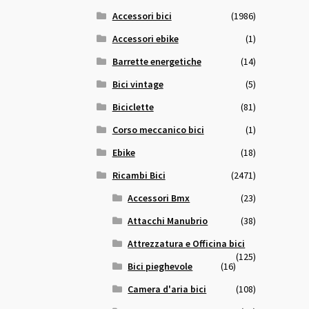
Accessori bici
(1986)
Accessori ebike
(1)
Barrette energetiche
(14)
Bici vintage
(5)
Biciclette
(81)
Corso meccanico bici
(1)
Ebike
(18)
Ricambi Bici
(2471)
Accessori Bmx
(23)
Attacchi Manubrio
(38)
Attrezzatura e Officina bici
(125)
Bici pieghevole
(16)
Camera d'aria bici
(108)