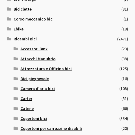
Biciclette
(81)
Corso meccanico bici
(1)
Ebike
(18)
Ricambi Bici
(2471)
Accessori Bmx
(23)
Attacchi Manubrio
(38)
Attrezzatura e Officina bici
(125)
Bici pieghevole
(16)
Camera d'aria bici
(108)
Carter
(31)
Catene
(66)
Copertoni bici
(334)
Copertoni per carrozzine disabili
(20)