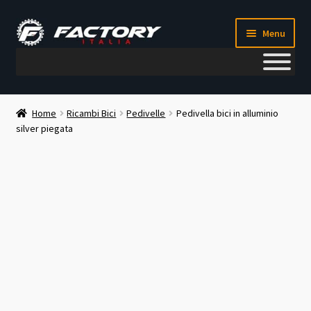
Vai
Vai
Menu
alla
al
navigazione
contenuto
Il mio account
Home
Ricambi Bici
Pedivelle
Pedivella bici in alluminio
silver piegata
Metodi di pagamento
Chi siamo
Contatti
Blog
Corso meccanico bici