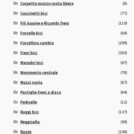
Corpetto mozzo ruota libera
(8)
Cuscinetti bici
(77)
Fili Guaine e Ricambi freni
(119)
Forcelle bici
(64)
Forcellino cambio
(299)
Freni bici
(263)
Manubri bici
(67)
Movimento centrale
(78)
Mozzi ruota
(87)
Pastiglie freni a disco
(84)
Pedivelle
(12)
Raggi bici
(137)
Reggisella
(99)
Ruote
(106)