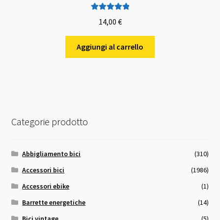
Valutato
5.00
14,00
€
su 5
Aggiungi al carrello
Categorie prodotto
Abbigliamento bici
(310)
Accessori bici
(1986)
Accessori ebike
(1)
Barrette energetiche
(14)
Bici vintage
(5)