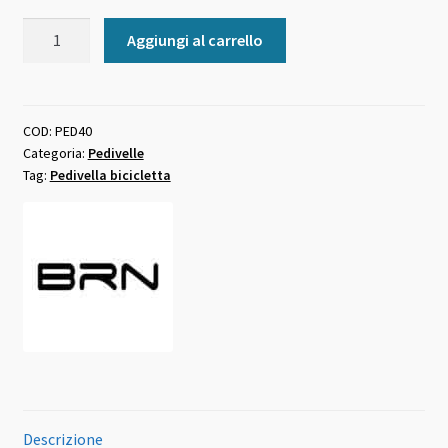
Pedivella
Aggiungi al carrello
bici
in
alluminio
silver
COD:
PED40
Categoria:
Pedivelle
piegata
Tag:
Pedivella bicicletta
quantità
Descrizione