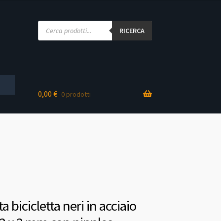
Products
search
RICERCA
0,00
€
0 prodotti
a bicicletta neri in acciaio