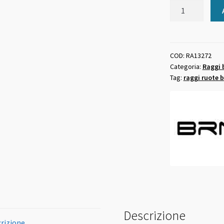
Raggi
ruota
bicicletta
neri
in
COD:
RA13272
Categoria:
Raggi 
acciaio
Tag:
raggi ruote b
misura
272
x
2
mm
con
nipples
quantità
Descrizione
rizione