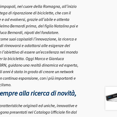
rlimpopoli, nel cuore della Romagna, all’inizio
ega di riparazione di biciclette, che con il
e ad evolversi, grazie all’abile e attenta
ielmo Bernardi prima, del figlio Natalino poi e
nluca Bernardi, nipoti del fondatore.
me suoi capisaldi l’innovazione, la ricerca e
 di rinnovarsi e adattarsi alle esigenze del
on l’obiettivo di essere un’eccellenza nel mondo
r la bicicletta.
Oggi Marco e Gianluca
 BRN, guidano una realtà dinamica ed esperta,
i anni è stata in grado di creare un network
in continua espansione, con i più importanti e
clismo.
mpre alla ricerca di novità,
aratteristiche originali ed uniche, innovative e
gono presentati nel Catalogo Ufficiale fin dal