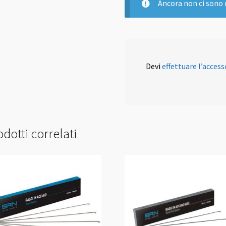
Ancora non ci sono 
Devi
effettuare l’access
dotti correlati