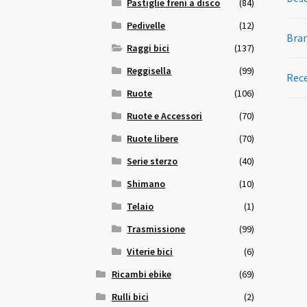
Pastiglie freni a disco
(84)
Pedivelle
(12)
Bra
Raggi bici
(137)
Reggisella
(99)
Rece
Ruote
(106)
Ruote e Accessori
(70)
Ruote libere
(70)
Serie sterzo
(40)
Shimano
(10)
Telaio
(1)
Trasmissione
(99)
Viterie bici
(6)
Ricambi ebike
(69)
Rulli bici
(2)