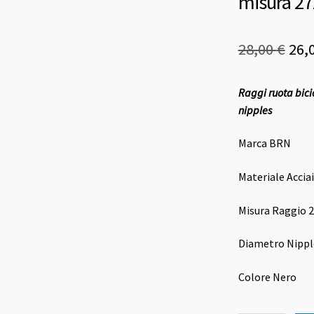
misura 27
Il
28,00
€
26,
pre
Raggi ruota bici
ori
nipples
era:
Marca BRN
28,0
Materiale Accia
Misura Raggio
Diametro Nipp
Colore Nero