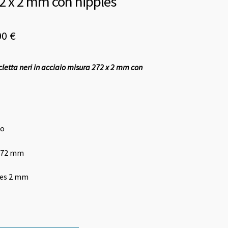
2 x 2 mm con nipples
Il
00
€
zzo
prezzo
cletta neri in acciaio misura 272 x 2 mm con
ginale
attuale
è:
0 €.
26,00 €.
io
 272 mm
les 2 mm