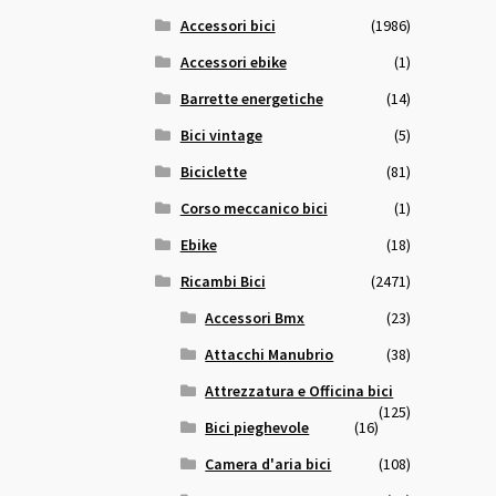
Accessori bici
(1986)
Accessori ebike
(1)
Barrette energetiche
(14)
Bici vintage
(5)
Biciclette
(81)
Corso meccanico bici
(1)
Ebike
(18)
Ricambi Bici
(2471)
Accessori Bmx
(23)
Attacchi Manubrio
(38)
Attrezzatura e Officina bici
(125)
Bici pieghevole
(16)
Camera d'aria bici
(108)