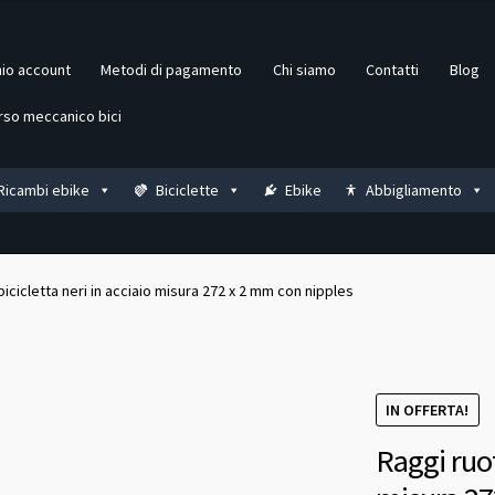
mio account
Metodi di pagamento
Chi siamo
Contatti
Blog
rso meccanico bici
Ricambi ebike
Biciclette
Ebike
Abbigliamento
bicicletta neri in acciaio misura 272 x 2 mm con nipples
IN OFFERTA!
Raggi ruot