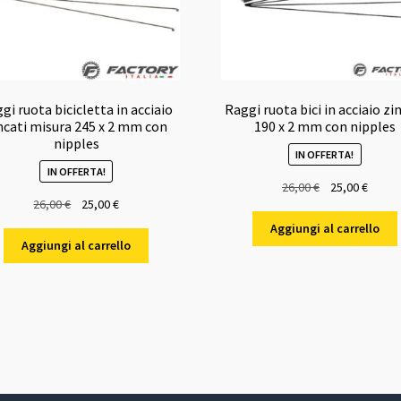
gi ruota bicicletta in acciaio
Raggi ruota bici in acciaio zi
ncati misura 245 x 2 mm con
190 x 2 mm con nipples
nipples
IN OFFERTA!
IN OFFERTA!
Il
Il
26,00
€
25,00
€
Il
Il
26,00
€
25,00
€
prezzo
prezz
prezzo
prezzo
originale
attual
Aggiungi al carrello
originale
attuale
era:
è:
Aggiungi al carrello
era:
è:
26,00 €.
25,00 
26,00 €.
25,00 €.