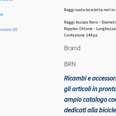
Raggi ruota bicicletta neri i
nd
Raggi: Acciaio Nero – Diamet
Nipples: Ottone – Lunghezza
nsioni (0)
Confezione: 144 pz.
Brand
BRN
Ricambi e accessori
gli articoli in pro
ampio catalogo con 
dedicati alla bicicle