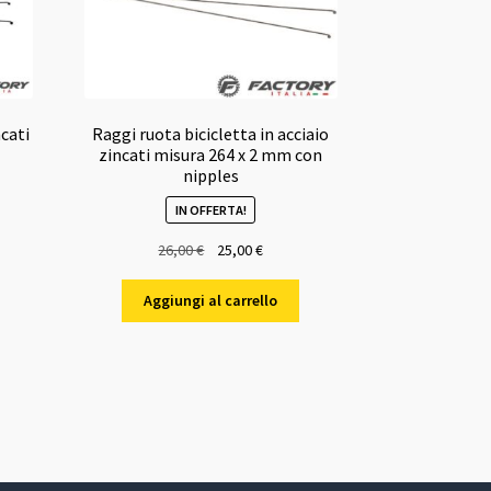
ncati
Raggi ruota bicicletta in acciaio
zincati misura 264 x 2 mm con
nipples
IN OFFERTA!
Il
Il
26,00
€
25,00
€
o
prezzo
prezzo
e
originale
attuale
Aggiungi al carrello
era:
è:
€.
26,00 €.
25,00 €.