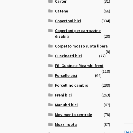
Carter
(31)
Catene
(66)
Copertoni bici
(334)
Copertoni per carrozzine
disabili
(20)
Corpetto mozzo ruota libera
(8)
Cuscinetti bici
(77)
Fili Guaine e Ricambi freni
(119)
Forcelle bici
(64)
Forcellino cambio
(299)
Freni bici
(263)
Manubri bici
(67)
Movimento centrale
(78)
Mozzi ruota
(87)
Desc