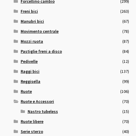
Forcellino cambio
(299)
Freni bici
(263)
Manubri bici
(67)
Movimento centrale
(78)
Mozzi ruota
(87)
Pastiglie freni a disco
(84)
Pedivelle
(12)
Raggi bici
(137)
Reggisella
(99)
Ruote
(106)
Ruote e Accessori
(70)
Nastro tubeless
(15)
Ruote libere
(70)
Serie sterzo
(40)