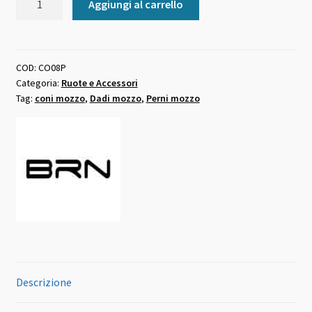
Aggiungi al carrello
mozzo
ruota
posteriore
miche
COD:
CO08P
Categoria:
Ruote e Accessori
quantità
Tag:
coni mozzo
,
Dadi mozzo
,
Perni mozzo
Descrizione