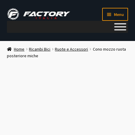
Vai
Vai
Menu
alla
al
navigazione
contenuto
Il mio account
Home
Ricambi Bici
Ruote e Accessori
Cono mozzo ruota
posteriore miche
Metodi di pagamento
Chi siamo
Contatti
Blog
Corso meccanico bici