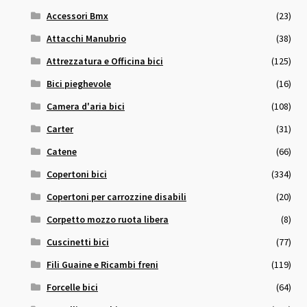
Accessori Bmx
(23)
Attacchi Manubrio
(38)
Attrezzatura e Officina bici
(125)
Bici pieghevole
(16)
Camera d'aria bici
(108)
Carter
(31)
Catene
(66)
Copertoni bici
(334)
Copertoni per carrozzine disabili
(20)
Corpetto mozzo ruota libera
(8)
Cuscinetti bici
(77)
Fili Guaine e Ricambi freni
(119)
Forcelle bici
(64)