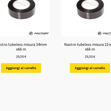
stro tubeless misura 34mm
Nastro tubeless misura 2
x66 m
x66 m
29,50
€
29,50
€
Aggiungi al carrello
Aggiungi al carrello