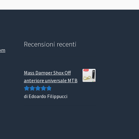
Recensioni recenti
com
Mass Damper Shox Off
anteriore universale MTB
di Edoardo Filippucci
Valutato
5
su
5