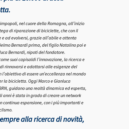
tta.
rlimpopoli, nel cuore della Romagna, all’inizio
ega di riparazione di biciclette, che con il
e ad evolversi, grazie all’abile e attenta
ielmo Bernardi prima, del figlio Natalino poi e
nluca Bernardi, nipoti del fondatore.
me suoi capisaldi l’innovazione, la ricerca e
 di rinnovarsi e adattarsi alle esigenze del
on l’obiettivo di essere un’eccellenza nel mondo
r la bicicletta.
Oggi Marco e Gianluca
 BRN, guidano una realtà dinamica ed esperta,
i anni è stata in grado di creare un network
in continua espansione, con i più importanti e
clismo.
mpre alla ricerca di novità,