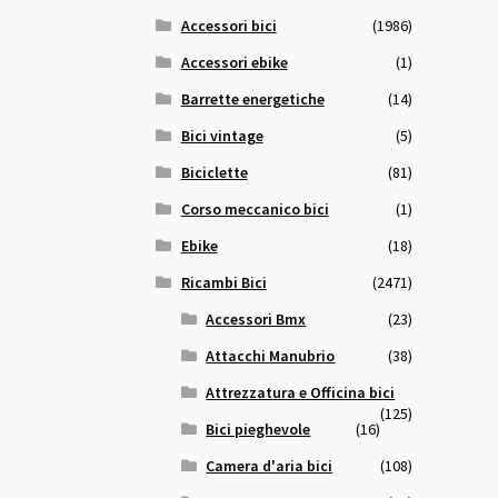
Accessori bici
(1986)
Accessori ebike
(1)
Barrette energetiche
(14)
Bici vintage
(5)
Biciclette
(81)
Corso meccanico bici
(1)
Ebike
(18)
Ricambi Bici
(2471)
Accessori Bmx
(23)
Attacchi Manubrio
(38)
Attrezzatura e Officina bici
(125)
Bici pieghevole
(16)
Camera d'aria bici
(108)