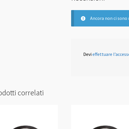
Ancora non ci sono 
Devi
effettuare l’access
dotti correlati