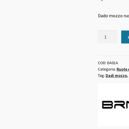
Dado mozzo ruot
Dado
mozzo
ruota
bici
anteriore
COD:
DA01A
Categoria:
Ruote 
quantità
Tag:
Dadi mozzo
,