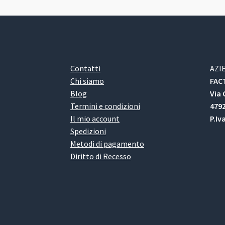
Contatti
AZI
Chi siamo
FACT
Blog
Via 
Termini e condizioni
4792
Il mio account
P.Iv
Spedizioni
Metodi di pagamento
Diritto di Recesso