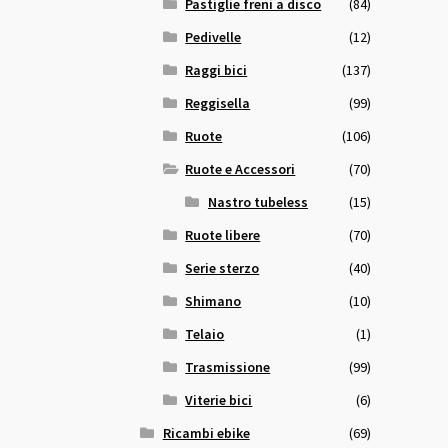
Pastiglie freni a disco
(84)
Pedivelle
(12)
Raggi bici
(137)
Reggisella
(99)
Ruote
(106)
Ruote e Accessori
(70)
Nastro tubeless
(15)
Ruote libere
(70)
Serie sterzo
(40)
Shimano
(10)
Telaio
(1)
Trasmissione
(99)
Viterie bici
(6)
Ricambi ebike
(69)