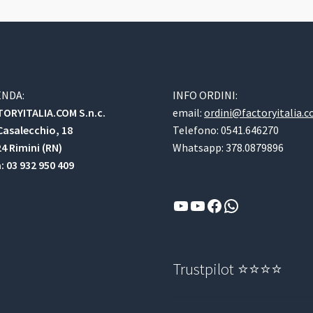
ENDA:
INFO ORDINI:
ORYITALIA.COM S.n.c.
email:
ordini@factoryitalia.
Casalecchio, 18
Telefono: 0541.646270
4 Rimini (RN)
Whatsapp: 378.0879896
a: 03 932 950 409
YouTube
YouTube
Facebook
WhatsApp
Trustpilot ⭐⭐⭐⭐