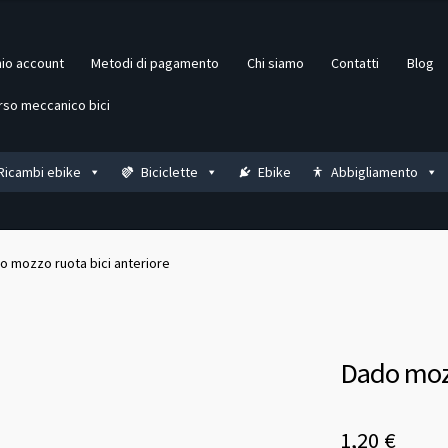
mio account
Metodi di pagamento
Chi siamo
Contatti
Blog
rso meccanico bici
Ricambi ebike
Biciclette
Ebike
Abbigliamento
o mozzo ruota bici anteriore
Dado mozz
1,20
€