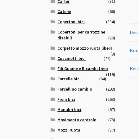
Carter
(31)
Catene
(66)
Copertoni bici
(334)
Copertoni per carrozzine
Desc
disabili
(20)
Corpetto mozzo ruota libera
Bra
(8)
Cuscinetti bici
(77)
Rece
Fili Guaine e Ricambi freni
(119)
Forcelle bici
(64)
Forcellino cambio
(299)
Freni bici
(263)
Manubri bici
(67)
Movimento centrale
(78)
Mozzi ruota
(87)