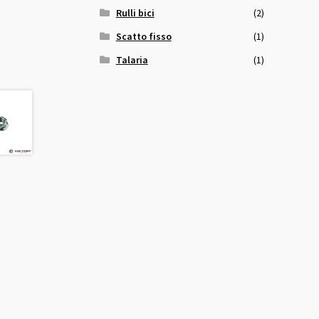
Rulli bici
(2)
Scatto fisso
(1)
Talaria
(1)