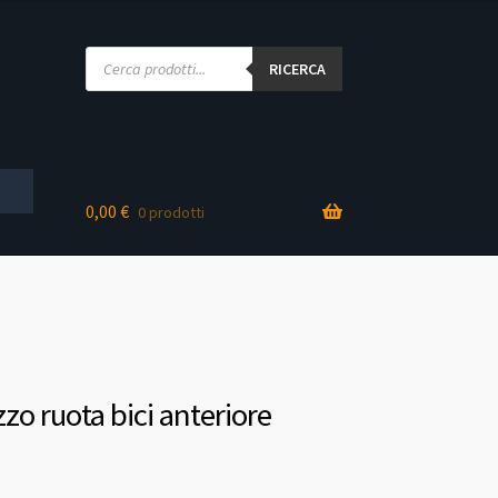
Products
search
RICERCA
0,00
€
0 prodotti
o ruota bici anteriore