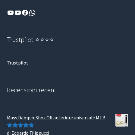
YouTube
YouTube
Facebook
WhatsApp
Trustpilot ⭐⭐⭐⭐
Trustpilot
Recensioni recenti
Mass Damper Shox Off anteriore universale MTB
di Edoardo Filippucci
Valutato
5
su