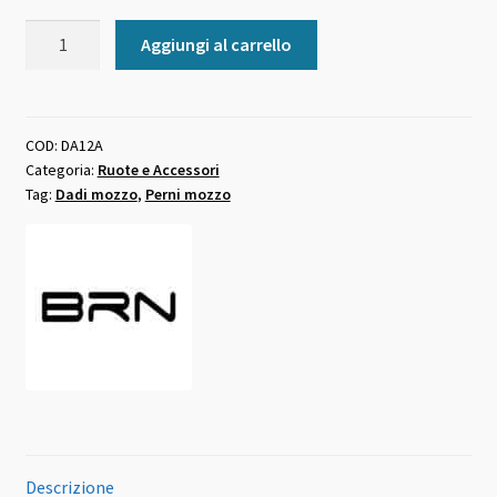
Dado
Aggiungi al carrello
mozzo
ruota
bici
fixed
COD:
DA12A
Categoria:
Ruote e Accessori
anteriore
Tag:
Dadi mozzo
,
Perni mozzo
quantità
Descrizione