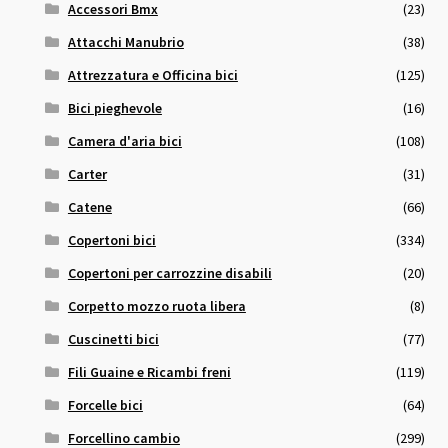
Accessori Bmx
(23)
Attacchi Manubrio
(38)
Attrezzatura e Officina bici
(125)
Bici pieghevole
(16)
Camera d'aria bici
(108)
Carter
(31)
Catene
(66)
Copertoni bici
(334)
Copertoni per carrozzine disabili
(20)
Corpetto mozzo ruota libera
(8)
Cuscinetti bici
(77)
Fili Guaine e Ricambi freni
(119)
Forcelle bici
(64)
Forcellino cambio
(299)