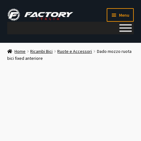
Vai
Vai
Menu
alla
al
navigazione
contenuto
Il mio account
Home
Ricambi Bici
Ruote e Accessori
Dado mozzo ruota
bici fixed anteriore
Metodi di pagamento
Chi siamo
Contatti
Blog
Corso meccanico bici