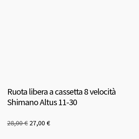
Ruota libera a cassetta 8 velocità
Shimano Altus 11-30
Il
Il
28,00
€
27,00
€
prezzo
prezzo