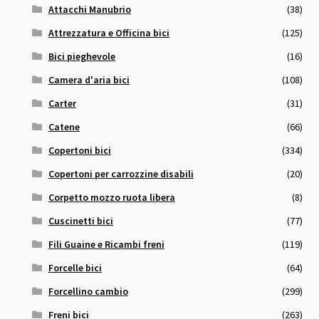
Attacchi Manubrio
(38)
Attrezzatura e Officina bici
(125)
Bici pieghevole
(16)
Camera d'aria bici
(108)
Carter
(31)
Catene
(66)
Copertoni bici
(334)
Copertoni per carrozzine disabili
(20)
Corpetto mozzo ruota libera
(8)
Cuscinetti bici
(77)
Fili Guaine e Ricambi freni
(119)
Forcelle bici
(64)
Forcellino cambio
(299)
Freni bici
(263)