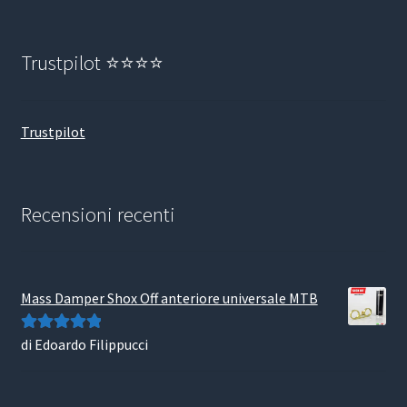
Trustpilot ⭐⭐⭐⭐
Trustpilot
Recensioni recenti
Mass Damper Shox Off anteriore universale MTB
di Edoardo Filippucci
Valutato
5
su
5