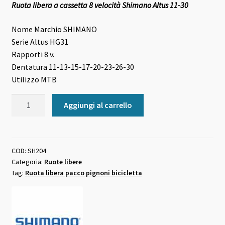
Ruota libera a cassetta 8 velocità Shimano Altus 11-30
originale
attuale
era:
è:
Nome Marchio
SHIMANO
Serie
Altus HG31
28,00 €.
27,00 €.
Rapporti
8 v.
Dentatura
11-13-15-17-20-23-26-30
Utilizzo
MTB
Ruota
Aggiungi al carrello
libera
a
cassetta
8
COD:
SH204
Categoria:
Ruote libere
velocità
Tag:
Ruota libera pacco pignoni bicicletta
Shimano
Altus
11-
30
quantità