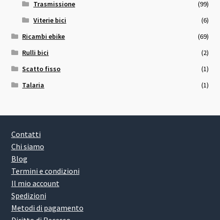
Trasmissione
(99)
Viterie bici
(6)
Ricambi ebike
(69)
Rulli bici
(2)
Scatto fisso
(1)
Talaria
(1)
Contatti
Chi siamo
Blog
Termini e condizioni
Il mio account
Spedizioni
Metodi di pagamento
Diritto di Recesso