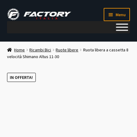
Vai
Vai
Menu
alla
al
navigazione
contenuto
Il mio account
Home
Ricambi Bici
Ruote libere
Ruota libera a cassetta 8
velocità Shimano Altus 11-30
Metodi di pagamento
Chi siamo
IN OFFERTA!
Contatti
Blog
Corso meccanico bici