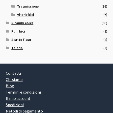
Trasmissione
(99)
Viterie bici
(6)
Ricambi ebike
(69)
Rulli bici
(2)
Scatto fisso
(1)
Talaria
(1)
Contatti
Chi siamo
Blog
Termini e condizioni
Il mio account
Spedizioni
Metodi di pagamento