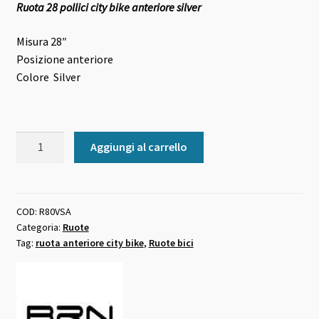
Ruota 28 pollici city bike anteriore silver
originale
attuale
era:
è:
Misura
28″
Posizione anteriore
48,00 €.
44,00 €.
Colore Silver
Ruota
Aggiungi al carrello
28
pollici
city
bike
COD:
R80VSA
Categoria:
Ruote
anteriore
Tag:
ruota anteriore city bike
,
Ruote bici
silver
quantità