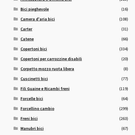
Bici pieghevole
(16)
Camera d'aria bici
(108)
Carter
(31)
Catene
(66)
Copertoni bici
(334)
Copertoni per carrozzine disabili
(20)
Corpetto mozzo ruota libera
(8)
Cuscinetti bici
(77)
Fili Guaine e Ricambi freni
(119)
Forcelle bici
(64)
Forcellino cambio
(299)
Freni bici
(263)
Manubri bici
(67)