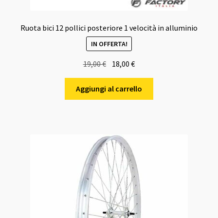
Ruota bici 12 pollici posteriore 1 velocità in alluminio
IN OFFERTA!
Il
Il
19,00
€
18,00
€
prezzo
prezzo
originale
attuale
Aggiungi al carrello
era:
è:
19,00 €.
18,00 €.