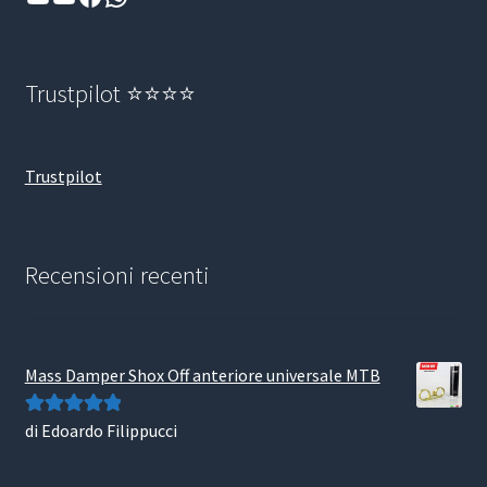
Trustpilot ⭐⭐⭐⭐
Trustpilot
Recensioni recenti
Mass Damper Shox Off anteriore universale MTB
di Edoardo Filippucci
Valutato
5
su
5