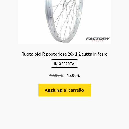
Ruota bici R posteriore 26x 1 2 tutta in ferro
IN OFFERTA!
Il
Il
49,00
€
45,00
€
prezzo
prezzo
originale
attuale
Aggiungi al carrello
era:
è:
49,00 €.
45,00 €.