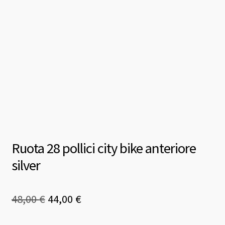
Ruota 28 pollici city bike anteriore
silver
Il
Il
48,00
€
44,00
€
prezzo
prezzo