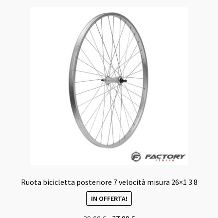
Ruota bicicletta posteriore 7 velocità misura 26×1 3 8
IN OFFERTA!
Il
Il