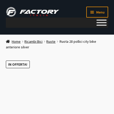
Vai
Vai
Menu
alla
al
navigazione
contenuto
Il mio account
Home
Ricambi Bici
Ruote
Ruota 28 pollici city bike
anteriore silver
Metodi di pagamento
Chi siamo
IN OFFERTA!
Contatti
Blog
Corso meccanico bici