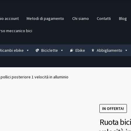
mio account
Metodi di pagamento
Chi siamo
Contatti
Blog
rso meccanico bici
Ricambi ebike
Biciclette
Ebike
Abbigliamento
 pollici posteriore 1 velocità in alluminio
IN OFFERTA!
Ruota bici