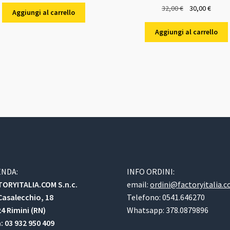
Il
Il
32,00
€
30,00
€
Aggiungi al carrello
prezzo
prezz
originale
attual
Aggiungi al carrello
era:
è:
32,00 €.
30,00 
ENDA:
INFO ORDINI:
ORYITALIA.COM S.n.c.
email:
ordini@factoryitalia.
Casalecchio, 18
Telefono: 0541.646270
4 Rimini (RN)
Whatsapp: 378.0879896
a: 03 932 950 409