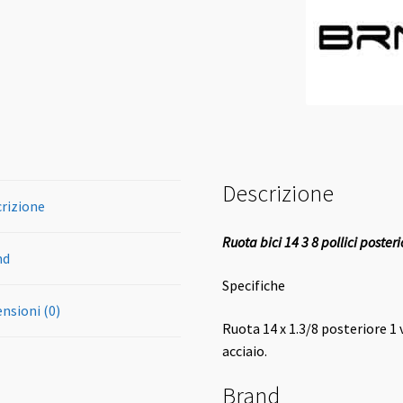
in
alluminio
quantità
Descrizione
rizione
Ruota bici 14 3 8 pollici posteri
nd
Specifiche
nsioni (0)
Ruota 14 x 1.3/8 posteriore 1
acciaio.
Brand