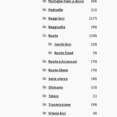
Pastiglie freni a disco
(84)
Pedivelle
(12)
Raggi bici
(137)
Reggisella
(99)
Ruote
(106)
Cerchi bici
(20)
Ruote fixed
(9)
Ruote e Accessori
(70)
Ruote libere
(70)
Serie sterzo
(40)
Shimano
(10)
Telaio
(1)
Trasmissione
(99)
Viterie bici
(6)