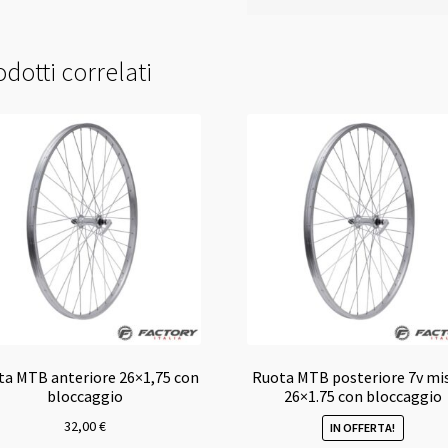
dotti correlati
ta MTB anteriore 26×1,75 con
Ruota MTB posteriore 7v mi
bloccaggio
26×1.75 con bloccaggio
32,00
€
IN OFFERTA!