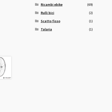
Ricambi ebike
(69)
Rulli bici
(2)
Scatto fisso
(1)
Talaria
(1)