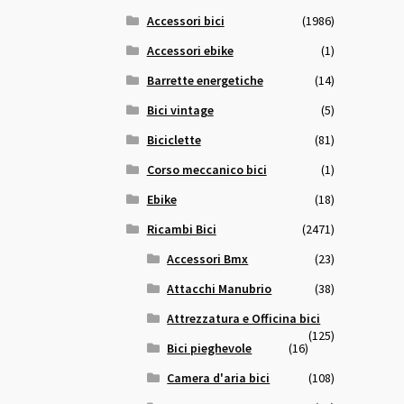
Accessori bici
(1986)
Accessori ebike
(1)
Barrette energetiche
(14)
Bici vintage
(5)
Biciclette
(81)
Corso meccanico bici
(1)
Ebike
(18)
Ricambi Bici
(2471)
Accessori Bmx
(23)
Attacchi Manubrio
(38)
Attrezzatura e Officina bici
(125)
Bici pieghevole
(16)
Camera d'aria bici
(108)