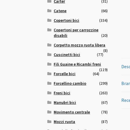
Carter
(31)
Catene
(66)
Copertoni bici
(334)
Copertoni per carrozzine
disabili
(20)
Corpetto mozzo ruota libera
(8)
Cuscinetti bici
(77)
Fili Guaine e Ricambi freni
Desc
(119)
Forcelle bici
(64)
Bra
Forcellino cambio
(299)
Freni bici
(263)
Rece
Manubri bici
(67)
Movimento centrale
(78)
Mozzi ruota
(87)