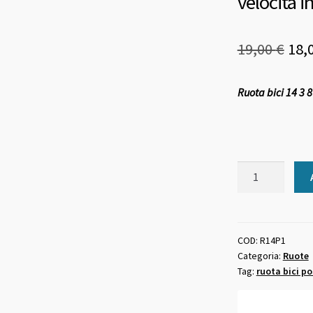
velocità i
Il
19,00
€
18,
pre
Ruota bici 14 3 8
ori
era:
19,0
Ruota
bici
14
3
8
COD:
R14P1
Categoria:
Ruote
pollici
Tag:
ruota bici po
posteriore
1
velocità