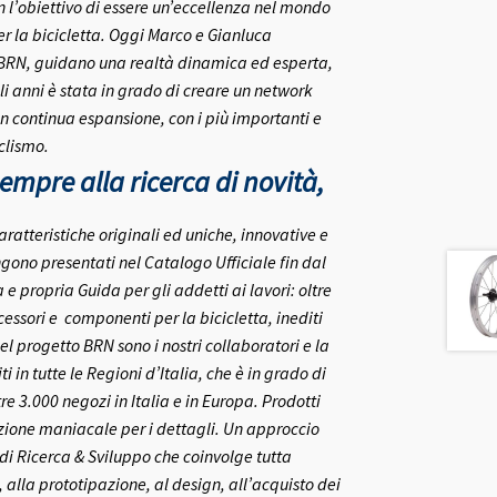
on l’obiettivo di essere un’eccellenza nel mondo
r la bicicletta.
Oggi Marco e Gianluca
 BRN, guidano una realtà dinamica ed esperta,
i anni è stata in grado di creare un network
in continua espansione, con i più importanti e
clismo.
mpre alla ricerca di novità,
aratteristiche originali ed uniche, innovative e
gono presentati nel Catalogo Ufficiale fin dal
 propria Guida per gli addetti ai lavori: oltre
ccessori e componenti per la bicicletta, inediti
el progetto BRN sono i nostri collaboratori e la
ti in tutte le Regioni d’Italia, che è in grado di
re 3.000 negozi in Italia e in Europa.
Prodotti
nzione maniacale per i dettagli. Un approccio
o di Ricerca & Sviluppo che coinvolge tutta
 alla prototipazione, al design, all’acquisto dei