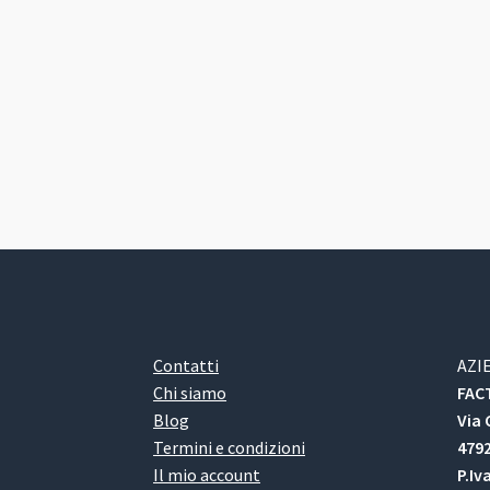
Contatti
AZI
Chi siamo
FACT
Blog
Via 
Termini e condizioni
4792
Il mio account
P.Iv