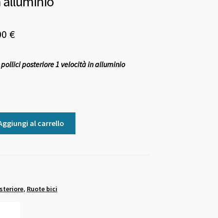
n alluminio
Il
00
€
zzo
prezzo
 pollici posteriore 1 velocità in alluminio
ginale
attuale
è:
0 €.
18,00 €.
Aggiungi al carrello
steriore
,
Ruote bici