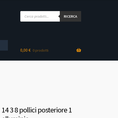
Products
search
RICERCA
0,00
€
0 prodotti
 14 3 8 pollici posteriore 1