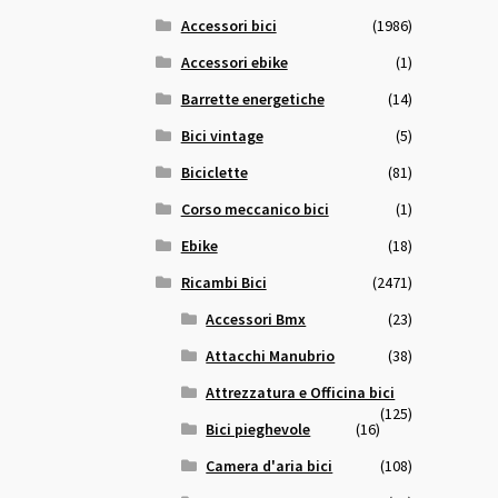
Accessori bici
(1986)
Accessori ebike
(1)
Barrette energetiche
(14)
Bici vintage
(5)
Biciclette
(81)
Corso meccanico bici
(1)
Ebike
(18)
Ricambi Bici
(2471)
Accessori Bmx
(23)
Attacchi Manubrio
(38)
Attrezzatura e Officina bici
(125)
Bici pieghevole
(16)
Camera d'aria bici
(108)