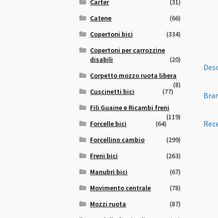
Carter
(31)
Catene
(66)
Copertoni bici
(334)
Copertoni per carrozzine
disabili
(20)
Desc
Corpetto mozzo ruota libera
(8)
Cuscinetti bici
(77)
Bra
Fili Guaine e Ricambi freni
(119)
Rece
Forcelle bici
(64)
Forcellino cambio
(299)
Freni bici
(263)
Manubri bici
(67)
Movimento centrale
(78)
Mozzi ruota
(87)