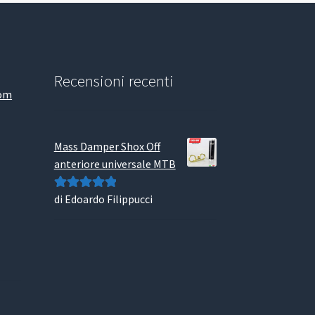
Recensioni recenti
com
Mass Damper Shox Off
anteriore universale MTB
di Edoardo Filippucci
Valutato
5
su
5