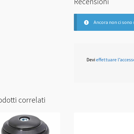
Recensioni
Ancora non ci sono 
Devi
effettuare l’access
dotti correlati