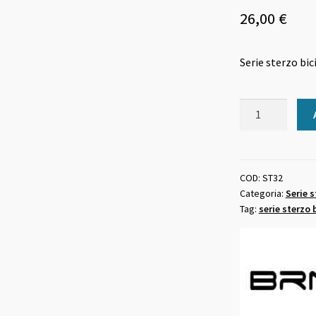
26,00
€
Serie sterzo bic
Serie
sterzo
bici
standard
1
COD:
ST32
Categoria:
Serie s
pollice
Tag:
serie sterzo 
alluminio
nero
quantità