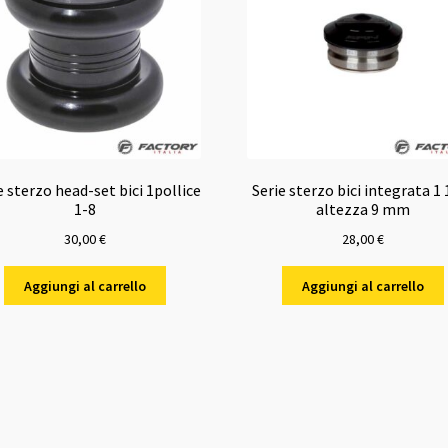
e sterzo head-set bici 1pollice
Serie sterzo bici integrata 1 
1-8
altezza 9 mm
30,00
€
28,00
€
Aggiungi al carrello
Aggiungi al carrello