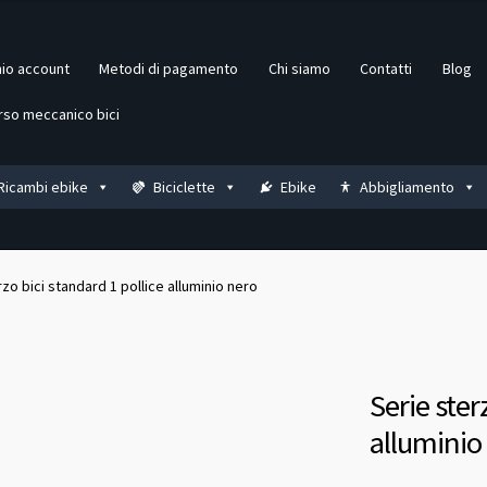
mio account
Metodi di pagamento
Chi siamo
Contatti
Blog
rso meccanico bici
Ricambi ebike
Biciclette
Ebike
Abbigliamento
zo bici standard 1 pollice alluminio nero
Serie ster
alluminio