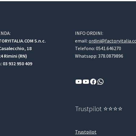
ENDA:
INFO ORDINI:
ORYITALIA.COM S.n.c.
email:
ordini@factoryitalia.
Casalecchio, 18
Telefono: 0541.646270
4 Rimini (RN)
Whatsapp: 378.0879896
a: 03 932 950 409
YouTube
YouTube
Facebook
WhatsApp
Trustpilot ⭐⭐⭐⭐
Trustpilot