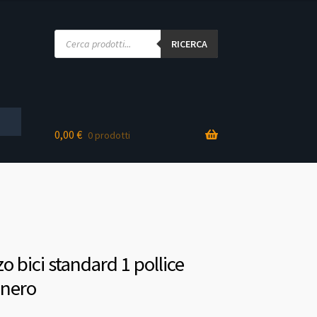
Products
search
RICERCA
0,00
€
0 prodotti
zo bici standard 1 pollice
 nero