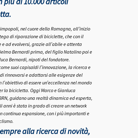
più di 10.000 articoli
tta.
rlimpopoli, nel cuore della Romagna, all’inizio
ega di riparazione di biciclette, che con il
e ad evolversi, grazie all’abile e attenta
ielmo Bernardi prima, del figlio Natalino poi e
nluca Bernardi, nipoti del fondatore.
me suoi capisaldi l’innovazione, la ricerca e
 di rinnovarsi e adattarsi alle esigenze del
on l’obiettivo di essere un’eccellenza nel mondo
r la bicicletta.
Oggi Marco e Gianluca
 BRN, guidano una realtà dinamica ed esperta,
i anni è stata in grado di creare un network
in continua espansione, con i più importanti e
clismo.
mpre alla ricerca di novità,