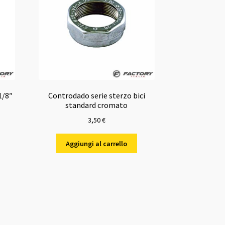
1/8″
Controdado serie sterzo bici
standard cromato
3,50
€
Aggiungi al carrello