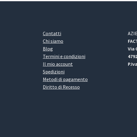
Contatti
AZI
Chi siamo
FACT
Blog
Via 
Termini e condizioni
4792
Il mio account
P.Iv
Spedizioni
Metodi di pagamento
Diritto di Recesso