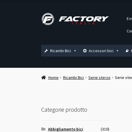
Vai
Vai
Il 
alla
al
navigazione
contenuto
Co
Ricambi Bici
Accessori bici
Home
Ricambi Bici
Serie sterzo
Serie ster
Categorie prodotto
Abbigliamento bici
(310)