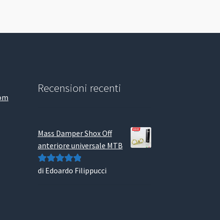
Recensioni recenti
com
Mass Damper Shox Off
anteriore universale MTB
di Edoardo Filippucci
Valutato
5
su
5