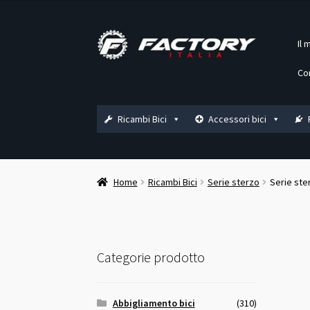
Vai
Vai
Il 
alla
al
navigazione
contenuto
Co
Ricambi Bici
Accessori bici
Home
Ricambi Bici
Serie sterzo
Serie ste
Categorie prodotto
Abbigliamento bici
(310)