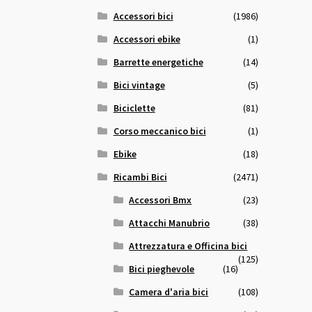
Accessori bici
(1986)
Accessori ebike
(1)
Barrette energetiche
(14)
Bici vintage
(5)
Biciclette
(81)
Corso meccanico bici
(1)
Ebike
(18)
Ricambi Bici
(2471)
Accessori Bmx
(23)
Attacchi Manubrio
(38)
Attrezzatura e Officina bici
(125)
Bici pieghevole
(16)
Camera d'aria bici
(108)