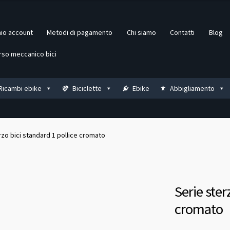
mio account
Metodi di pagamento
Chi siamo
Contatti
Blog
rso meccanico bici
Ricambi ebike
Biciclette
Ebike
Abbigliamento
rzo bici standard 1 pollice cromato
Serie ster
cromato