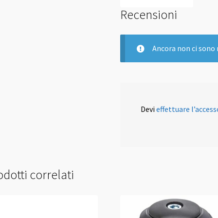
Recensioni
Ancora non ci sono 
Devi
effettuare l’access
dotti correlati