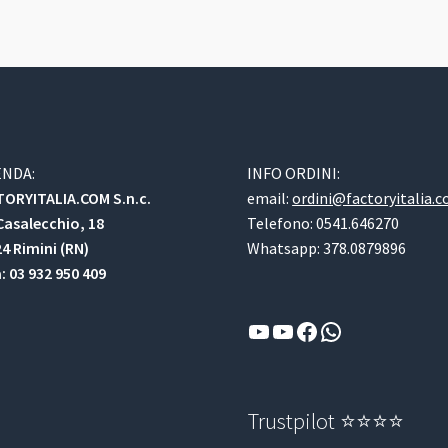
ENDA:
INFO ORDINI:
ORYITALIA.COM S.n.c.
email:
ordini@factoryitalia.
Casalecchio, 18
Telefono: 0541.646270
4 Rimini (RN)
Whatsapp: 378.0879896
a: 03 932 950 409
YouTube
YouTube
Facebook
WhatsApp
Trustpilot ⭐⭐⭐⭐