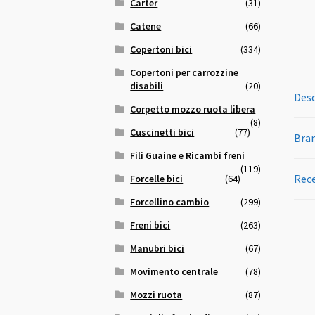
Carter
(31)
Catene
(66)
Copertoni bici
(334)
Copertoni per carrozzine
disabili
(20)
Desc
Corpetto mozzo ruota libera
(8)
Cuscinetti bici
(77)
Bra
Fili Guaine e Ricambi freni
(119)
Rece
Forcelle bici
(64)
Forcellino cambio
(299)
Freni bici
(263)
Manubri bici
(67)
Movimento centrale
(78)
Mozzi ruota
(87)