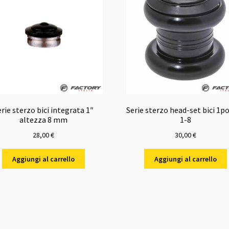
erie sterzo bici integrata 1″
Serie sterzo head-set bici 1po
altezza 8 mm
1-8
28,00
€
30,00
€
Aggiungi al carrello
Aggiungi al carrello