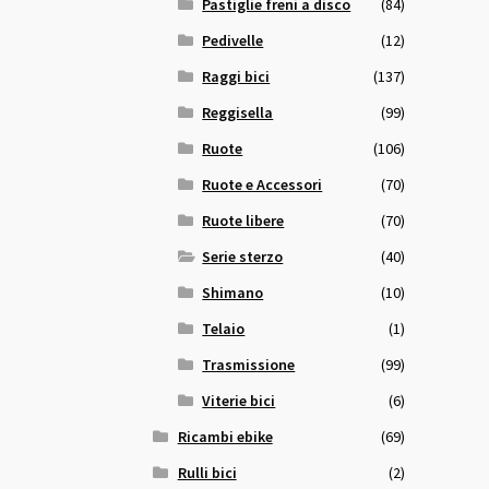
Pastiglie freni a disco
(84)
Pedivelle
(12)
Raggi bici
(137)
Reggisella
(99)
Ruote
(106)
Ruote e Accessori
(70)
Ruote libere
(70)
Serie sterzo
(40)
Shimano
(10)
Telaio
(1)
Trasmissione
(99)
Viterie bici
(6)
Ricambi ebike
(69)
Rulli bici
(2)