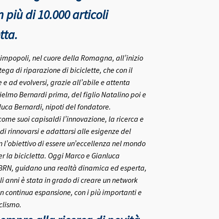
più di 10.000 articoli
tta.
rlimpopoli, nel cuore della Romagna, all’inizio
ega di riparazione di biciclette, che con il
e ad evolversi, grazie all’abile e attenta
ielmo Bernardi prima, del figlio Natalino poi e
nluca Bernardi, nipoti del fondatore.
me suoi capisaldi l’innovazione, la ricerca e
 di rinnovarsi e adattarsi alle esigenze del
on l’obiettivo di essere un’eccellenza nel mondo
r la bicicletta.
Oggi Marco e Gianluca
 BRN, guidano una realtà dinamica ed esperta,
i anni è stata in grado di creare un network
in continua espansione, con i più importanti e
clismo.