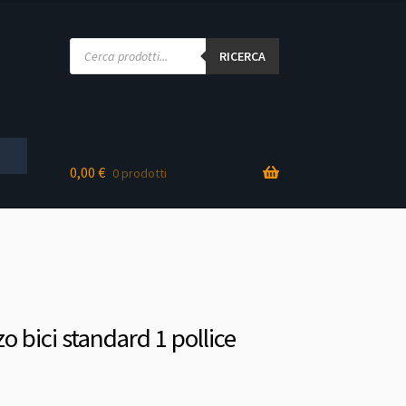
Products
search
RICERCA
0,00
€
0 prodotti
zo bici standard 1 pollice