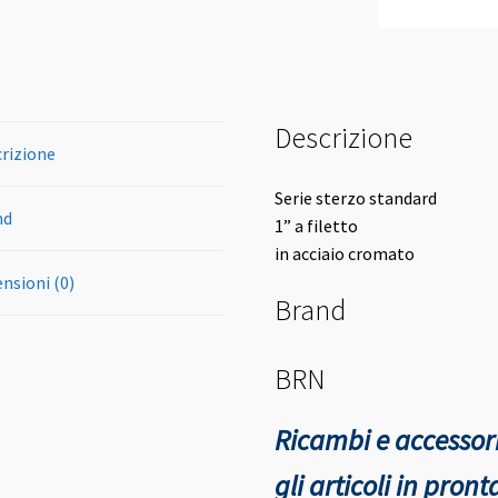
Descrizione
rizione
Serie sterzo standard
nd
1” a filetto
in acciaio cromato
nsioni (0)
Brand
BRN
Ricambi e accessori
gli articoli in pro