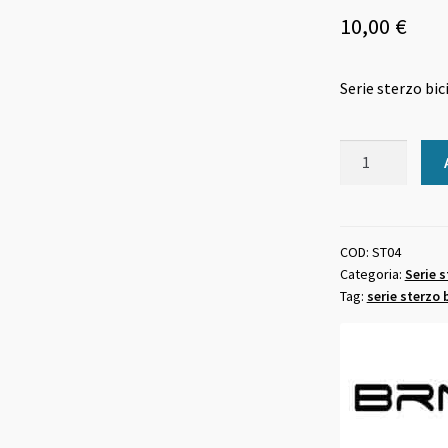
10,00
€
Serie sterzo bic
Serie
sterzo
bici
standard
1
COD:
ST04
Categoria:
Serie s
pollice
Tag:
serie sterzo 
cromato
quantità