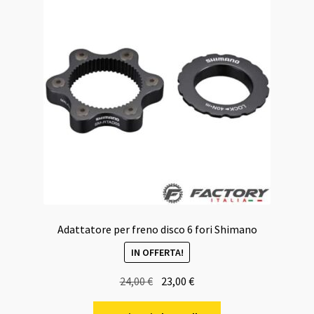
Adattatore per freno disco 6 fori Shimano
IN OFFERTA!
Il
Il
24,00
€
23,00
€
prezzo
prezzo