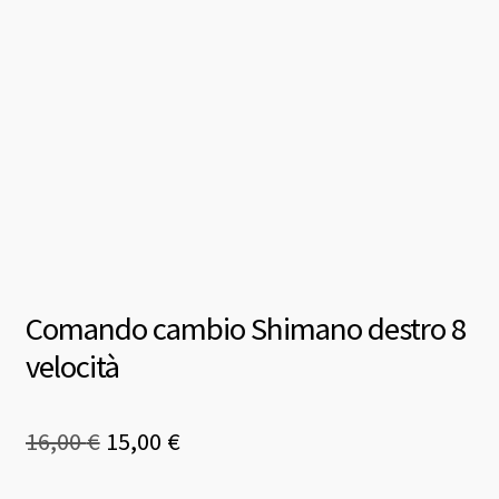
Comando cambio Shimano destro 8
velocità
Il
Il
16,00
€
15,00
€
prezzo
prezzo