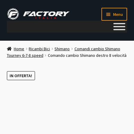
Vai
Vai
Menu
alla
al
navigazione
contenuto
Il mio account
Home
Ricambi Bici
Shimano
Comandi cambio Shimano
Tourney 6-7-8 speed
Comando cambio Shimano destro 8 velocità
Metodi di pagamento
Chi siamo
IN OFFERTA!
Contatti
Blog
Corso meccanico bici