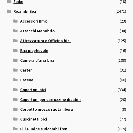
Ebike
(18)
Ricambi Bici
(2471)
Accessori Bmx
(23)
Attacchi Manubrio
(38)
Attrezzatura e Officina bici
(125)
Bici pieghevole
(16)
Camera d'aria bici
(108)
Carter
(31)
Catene
(66)
Copertoni bici
(334)
Copertoni per carrozzine disabili
(20)
Corpetto mozzo ruota libera
(8)
Cuscinetti bici
(77)
Fili Guaine e Ricambi freni
(119)