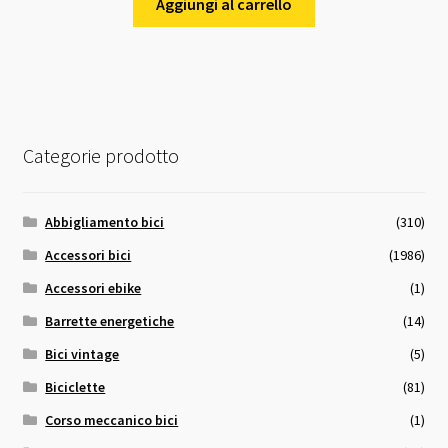
originale
attuale
Aggiungi al carrello
era:
è:
24,00 €.
23,00 €.
Categorie prodotto
Abbigliamento bici
(310)
Accessori bici
(1986)
Accessori ebike
(1)
Barrette energetiche
(14)
Bici vintage
(5)
Biciclette
(81)
Corso meccanico bici
(1)