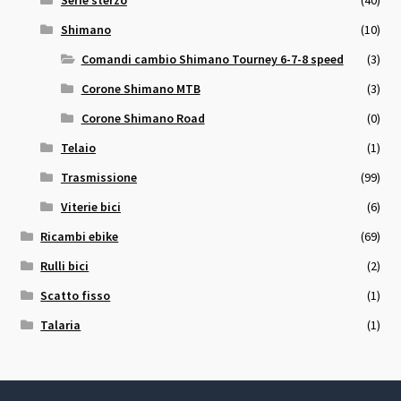
Shimano
(10)
Comandi cambio Shimano Tourney 6-7-8 speed
(3)
Corone Shimano MTB
(3)
Corone Shimano Road
(0)
Telaio
(1)
Trasmissione
(99)
Viterie bici
(6)
Ricambi ebike
(69)
Rulli bici
(2)
Scatto fisso
(1)
Talaria
(1)