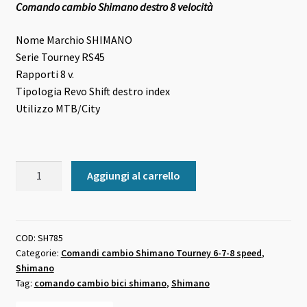
Comando cambio Shimano destro 8 velocità
originale
attuale
era:
è:
Nome Marchio
SHIMANO
Serie
Tourney RS45
16,00 €.
15,00 €.
Rapporti
8 v.
Tipologia
Revo Shift destro index
Utilizzo
MTB/City
Comando
Aggiungi al carrello
cambio
Shimano
destro
8
COD:
SH785
Categorie:
Comandi cambio Shimano Tourney 6-7-8 speed
,
velocità
Shimano
quantità
Tag:
comando cambio bici shimano
,
Shimano