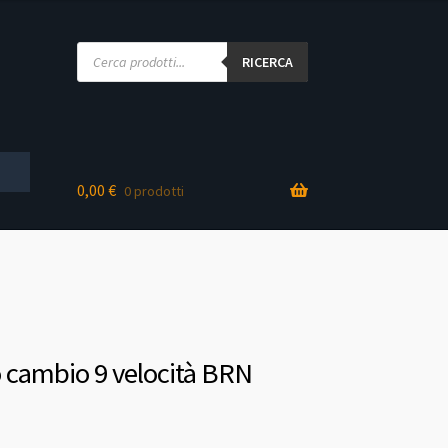
Products
search
RICERCA
0,00
€
0 prodotti
cambio 9 velocità BRN