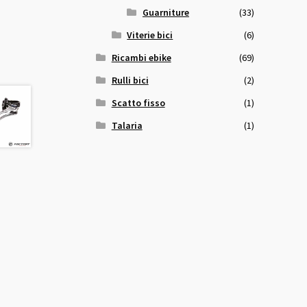
Guarniture
(33)
Viterie bici
(6)
Ricambi ebike
(69)
Rulli bici
(2)
Scatto fisso
(1)
Talaria
(1)