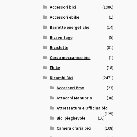
Accessori bici
(1986)
Accessori ebike
(1)
Barrette energetiche
(14)
Bici vintage
(5)
Biciclette
(81)
Corso meccanico bici
(1)
Ebike
(18)
Ricambi Bici
(2471)
Accessori Bmx
(23)
Attacchi Manubrio
(38)
Attrezzatura e Officina bici
(125)
Bici pieghevole
(16)
Camera d'aria bici
(108)