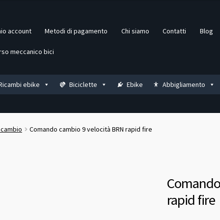
mio account
Metodi di pagamento
Chi siamo
Contatti
Blog
rso meccanico bici
Ricambi ebike
Biciclette
Ebike
Abbigliamento
 cambio
Comando cambio 9 velocità BRN rapid fire
Comando 
rapid fire