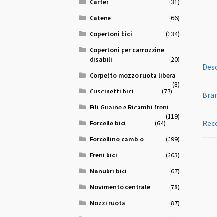
Carter
(31)
Catene
(66)
Copertoni bici
(334)
Copertoni per carrozzine
disabili
(20)
Desc
Corpetto mozzo ruota libera
(8)
Cuscinetti bici
(77)
Bra
Fili Guaine e Ricambi freni
(119)
Rece
Forcelle bici
(64)
Forcellino cambio
(299)
Freni bici
(263)
Manubri bici
(67)
Movimento centrale
(78)
Mozzi ruota
(87)