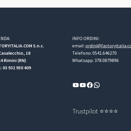
ENDA:
INFO ORDINI:
ORYITALIA.COM S.n.c.
email:
ordini@factoryitalia.
Casalecchio, 18
Telefono: 0541.646270
4 Rimini (RN)
Whatsapp: 378.0879896
a: 03 932 950 409
YouTube
YouTube
Facebook
WhatsApp
Trustpilot ⭐⭐⭐⭐