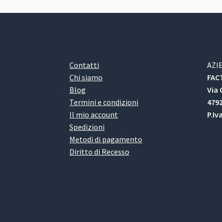
Contatti
AZI
Chi siamo
FACT
Blog
Via 
Termini e condizioni
4792
Il mio account
P.Iv
Spedizioni
Metodi di pagamento
Diritto di Recesso