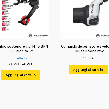
bio posteriore bici MTB BRN
Comando deragliatore 3 velo
6-7 velocità GY
BRN a frizione revo
In offerta!
12,00
€
Il
Il
16,00
€
15,00
€
prezzo
prezzo
Aggiungi al carrello
originale
attuale
Aggiungi al carrello
era:
è:
16,00 €.
15,00 €.