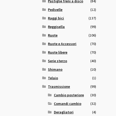
Pastiglie freni a disco
(84)
Pedivelle
(12)
Raggi bici
(137)
Reggisella
(99)
Ruote
(106)
Ruote e Accessori
(70)
Ruote libere
(70)
Serie sterzo
(40)
Shimano
(10)
Telaio
(1)
Trasmissione
(99)
Cambio posteriore
(30)
Comandi cambio
(32)
Deragliatori
(4)