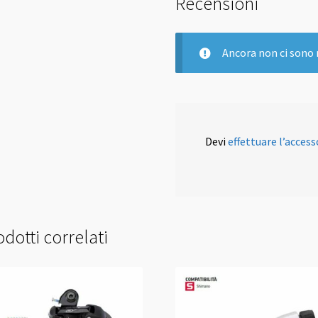
Recensioni
Ancora non ci sono 
Devi
effettuare l’access
dotti correlati