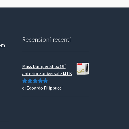
Recensioni recenti
com
Mass Damper Shox Off
anteriore universale MTB
di Edoardo Filippucci
Valutato
5
su
5