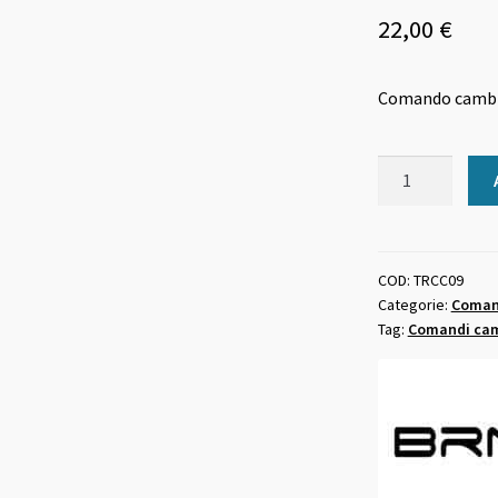
22,00
€
Comando cambio 
Comando
cambio
9
velocità
BRN
COD:
TRCC09
Categorie:
Coman
rapid
Tag:
Comandi cam
fire
quantità