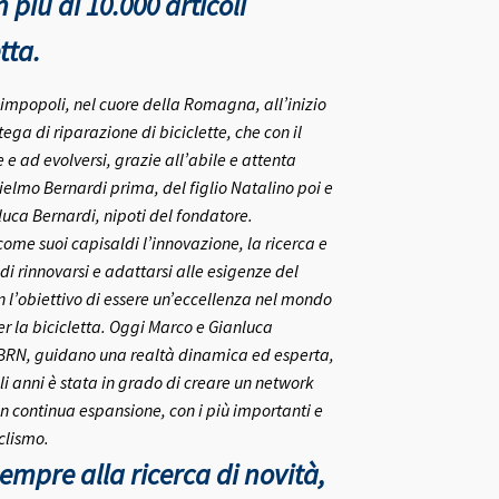
più di 10.000 articoli
tta.
rlimpopoli, nel cuore della Romagna, all’inizio
ega di riparazione di biciclette, che con il
e ad evolversi, grazie all’abile e attenta
ielmo Bernardi prima, del figlio Natalino poi e
nluca Bernardi, nipoti del fondatore.
me suoi capisaldi l’innovazione, la ricerca e
 di rinnovarsi e adattarsi alle esigenze del
on l’obiettivo di essere un’eccellenza nel mondo
r la bicicletta.
Oggi Marco e Gianluca
 BRN, guidano una realtà dinamica ed esperta,
i anni è stata in grado di creare un network
in continua espansione, con i più importanti e
clismo.
mpre alla ricerca di novità,