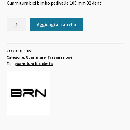
Guarnitura bici bimbo pedivelle 105 mm 32 denti
originale
attuale
era:
è:
Guarnitura
Aggiungi al carrello
20,00 €.
18,00 €.
bici
bimbo
pedivelle
105
COD:
GU17105
Categorie:
Guarniture
,
Trasmissione
mm
Tag:
guarnitura bicicletta
32
denti
quantità