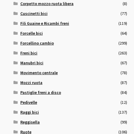
Corpetto mozzo ruota libera
(8)
Cuscinetti bici
(77)
Fili Guaine e Ricambi freni
(119)
Forcelle bici
(64)
Forcellino cambio
(299)
Freni bici
(263)
Manubri bici
(67)
Movimento centrale
(78)
Mozzi ruota
(87)
Pastiglie freni a disco
(84)
Pedivelle
(12)
Raggi bici
(137)
Reggisella
(99)
Ruote
(106)