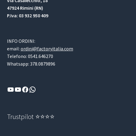
Via Casalecchio, 18
47924 Rimini (RN)
P.Iva: 03 932 950 409
INFO ORDINI:
email:
ordini@factoryitalia.com
Telefono: 0541.646270
Whatsapp: 378.0879896
YouTube
YouTube
Facebook
WhatsApp
Trustpilot ⭐⭐⭐⭐