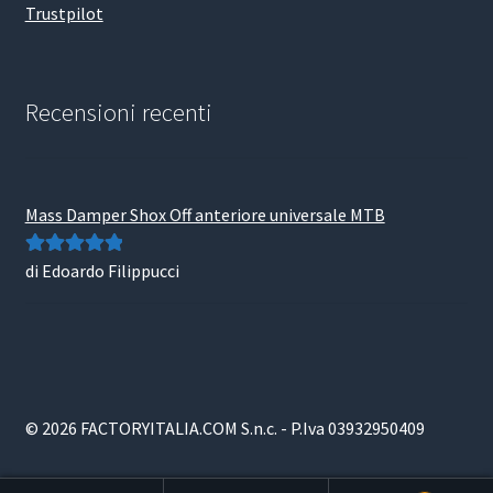
Trustpilot
Recensioni recenti
Mass Damper Shox Off anteriore universale MTB
di Edoardo Filippucci
Valutato
5
su
5
© 2026 FACTORYITALIA.COM S.n.c. - P.Iva 03932950409