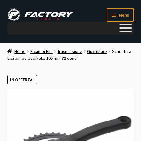
Vai
Vai
Menu
alla
al
navigazione
contenuto
Il mio account
Home
Ricambi Bici
Trasmissione
Guarniture
Guarnitura
bici bimbo pedivelle 105 mm 32 denti
Metodi di pagamento
Chi siamo
IN OFFERTA!
Contatti
Blog
Corso meccanico bici