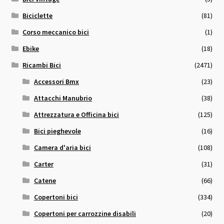
Biciclette
(81)
Corso meccanico bici
(1)
Ebike
(18)
Ricambi Bici
(2471)
Accessori Bmx
(23)
Attacchi Manubrio
(38)
Attrezzatura e Officina bici
(125)
Bici pieghevole
(16)
Camera d'aria bici
(108)
Carter
(31)
Catene
(66)
Copertoni bici
(334)
Copertoni per carrozzine disabili
(20)