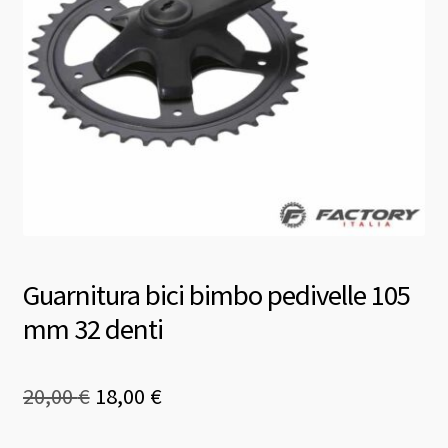
Guarnitura bici bimbo pedivelle 105
mm 32 denti
Il
Il
20,00
€
18,00
€
prezzo
prezzo