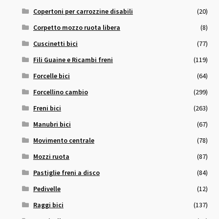
Copertoni per carrozzine disabili
(20)
Corpetto mozzo ruota libera
(8)
Cuscinetti bici
(77)
Fili Guaine e Ricambi freni
(119)
Forcelle bici
(64)
Forcellino cambio
(299)
Freni bici
(263)
Manubri bici
(67)
Movimento centrale
(78)
Mozzi ruota
(87)
Pastiglie freni a disco
(84)
Pedivelle
(12)
Raggi bici
(137)