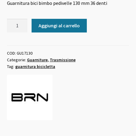
Guarnitura bici bimbo pedivelle 130 mm 36 denti
originale
attuale
era:
è:
Guarnitura
Aggiungi al carrello
20,00 €.
18,00 €.
bici
bimbo
pedivelle
130
COD:
GU17130
Categorie:
Guarniture
,
Trasmissione
mm
Tag:
guarnitura bicicletta
36
denti
quantità