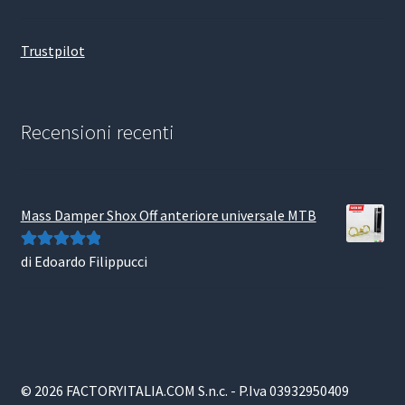
Trustpilot
Recensioni recenti
Mass Damper Shox Off anteriore universale MTB
di Edoardo Filippucci
Valutato
5
su
5
© 2026 FACTORYITALIA.COM S.n.c. - P.Iva 03932950409