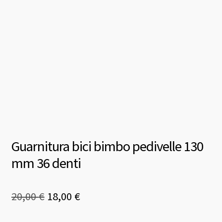
Guarnitura bici bimbo pedivelle 130
mm 36 denti
Il
Il
20,00
€
18,00
€
prezzo
prezzo