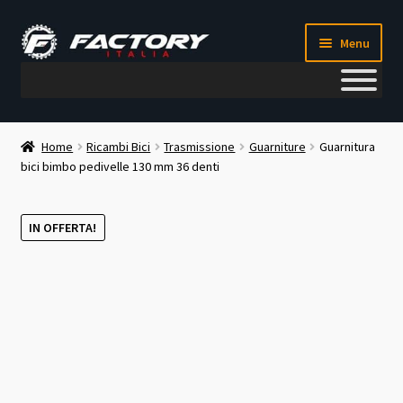
Vai
Vai
Menu
alla
al
navigazione
contenuto
Il mio account
Home
Ricambi Bici
Trasmissione
Guarniture
Guarnitura
bici bimbo pedivelle 130 mm 36 denti
Metodi di pagamento
Chi siamo
IN OFFERTA!
Contatti
Blog
Corso meccanico bici