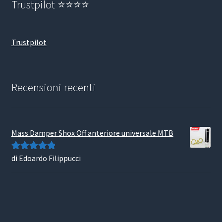
Trustpilot ⭐⭐⭐⭐
Trustpilot
Recensioni recenti
Mass Damper Shox Off anteriore universale MTB
di Edoardo Filippucci
Valutato
5
su
5