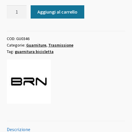
Guarnitura
Aggiungi al carrello
bici
in
alluminio
cromata
COD:
GU0346
Categorie:
Guarniture
,
Trasmissione
46
Tag:
guarnitura bicicletta
denti
quantità
Descrizione