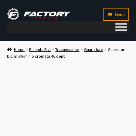
Vai
Vai
Menu
alla
al
navigazione
contenuto
Il mio account
Home
Ricambi Bici
Trasmissione
Guarniture
Guarnitura
bici in alluminio cromata 46 denti
Metodi di pagamento
Chi siamo
Contatti
Blog
Corso meccanico bici