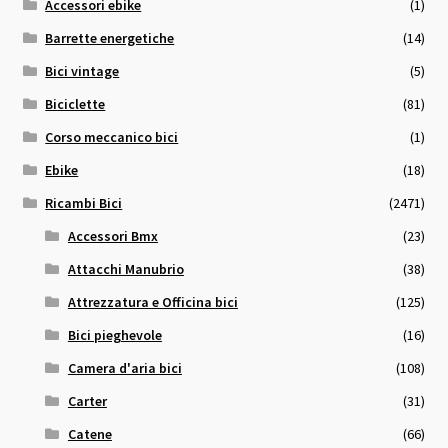
Accessori ebike
(1)
Barrette energetiche
(14)
Bici vintage
(5)
Biciclette
(81)
Corso meccanico bici
(1)
Ebike
(18)
Ricambi Bici
(2471)
Accessori Bmx
(23)
Attacchi Manubrio
(38)
Attrezzatura e Officina bici
(125)
Bici pieghevole
(16)
Camera d'aria bici
(108)
Carter
(31)
Catene
(66)