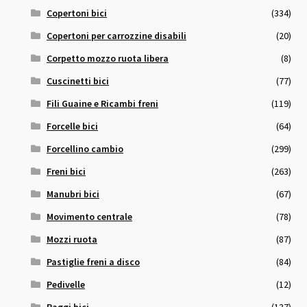
Copertoni bici
(334)
Copertoni per carrozzine disabili
(20)
Corpetto mozzo ruota libera
(8)
Cuscinetti bici
(77)
Fili Guaine e Ricambi freni
(119)
Forcelle bici
(64)
Forcellino cambio
(299)
Freni bici
(263)
Manubri bici
(67)
Movimento centrale
(78)
Mozzi ruota
(87)
Pastiglie freni a disco
(84)
Pedivelle
(12)
Raggi bici
(137)