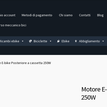
mio account
Metodi di pagamento
Chi siamo
Contatti
Blog
rso meccanico bici
Ricambi ebike
Biciclette
Ebike
Abbigliamento
 E-bike Posteriore a cassetta 250W
Motore E-
250W