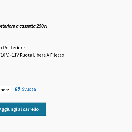
steriore a cassetta 250
W
to
Posteriore
/10 V. -11V Ruota Libera A Filetto
Svuota
Aggiungi al carrello