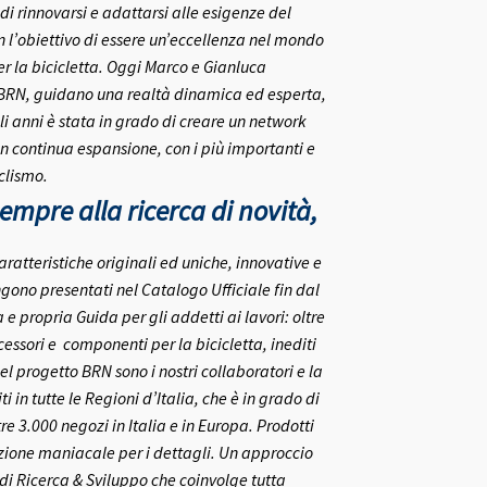
 di rinnovarsi e adattarsi alle esigenze del
on l’obiettivo di essere un’eccellenza nel mondo
r la bicicletta.
Oggi Marco e Gianluca
 BRN, guidano una realtà dinamica ed esperta,
i anni è stata in grado di creare un network
in continua espansione, con i più importanti e
clismo.
mpre alla ricerca di novità,
aratteristiche originali ed uniche, innovative e
gono presentati nel Catalogo Ufficiale fin dal
 propria Guida per gli addetti ai lavori: oltre
ccessori e componenti per la bicicletta, inediti
el progetto BRN sono i nostri collaboratori e la
ti in tutte le Regioni d’Italia, che è in grado di
re 3.000 negozi in Italia e in Europa.
Prodotti
nzione maniacale per i dettagli. Un approccio
o di Ricerca & Sviluppo che coinvolge tutta