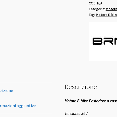
a
COD:
N/A
Categoria:
Motore
cassetta
Tag:
Motore E-bik
250W
quantità
Descrizione
rizione
Motore E-bike Posteriore a ca
rmazioni aggiuntive
Tensione: 36V