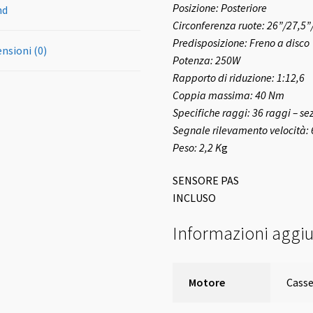
Posizione: Posteriore
nd
Circonferenza ruote: 26”/27,5”
Predisposizione: Freno a disco
nsioni (0)
Potenza: 250W
Rapporto di riduzione: 1:12,6
Coppia massima: 40 Nm
Specifiche raggi: 36 raggi – se
Segnale rilevamento velocità: 6
Peso: 2,2 K
g
SENSORE PAS
INCLUSO
Informazioni aggiu
Motore
Casse