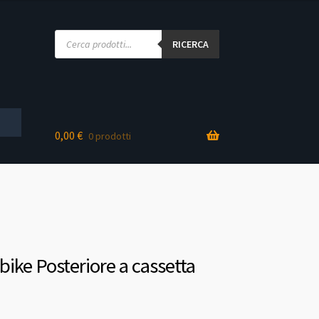
Products
search
RICERCA
0,00
€
0 prodotti
bike Posteriore a cassetta