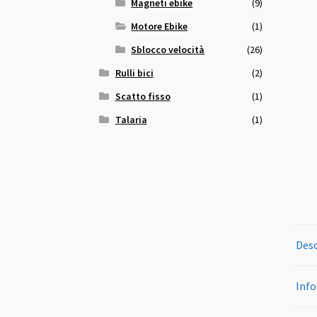
Magneti ebike
(9)
Motore Ebike
(1)
Sblocco velocità
(26)
Rulli bici
(2)
Scatto fisso
(1)
Talaria
(1)
Desc
Info