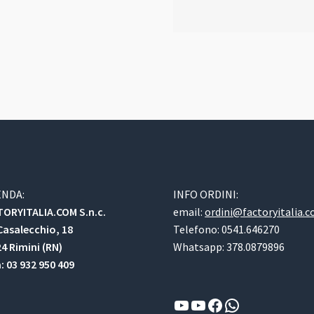
ENDA:
INFO ORDINI:
ORYITALIA.COM S.n.c.
email:
ordini@factoryitalia.
Casalecchio, 18
Telefono: 0541.646270
4 Rimini (RN)
Whatsapp: 378.0879896
a: 03 932 950 409
YouTube
YouTube
Facebook
WhatsApp