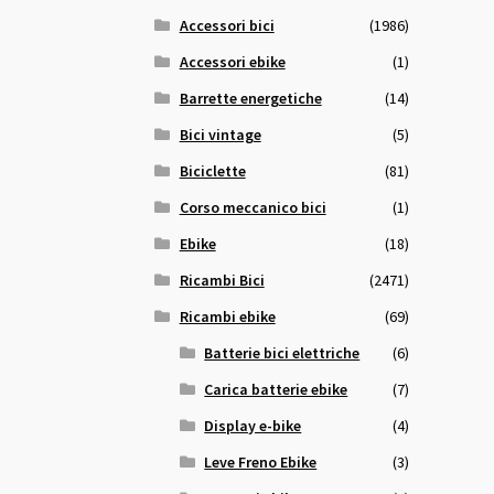
Accessori bici
(1986)
Accessori ebike
(1)
Barrette energetiche
(14)
Bici vintage
(5)
Biciclette
(81)
Corso meccanico bici
(1)
Ebike
(18)
Ricambi Bici
(2471)
Ricambi ebike
(69)
Batterie bici elettriche
(6)
Carica batterie ebike
(7)
Display e-bike
(4)
Leve Freno Ebike
(3)