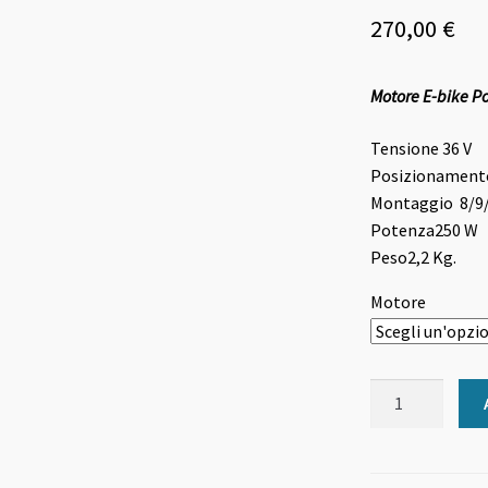
270,00
€
Motore E-bike Po
Tensione
36 V
Posizionamen
Montaggio
8/9
Potenza
250 W
Peso
2,2 Kg.
Motore
Motore
E-
bike
Posteriore