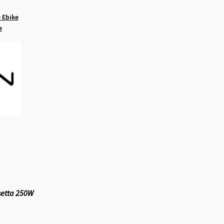
 Ebike
e
ssetta 250W