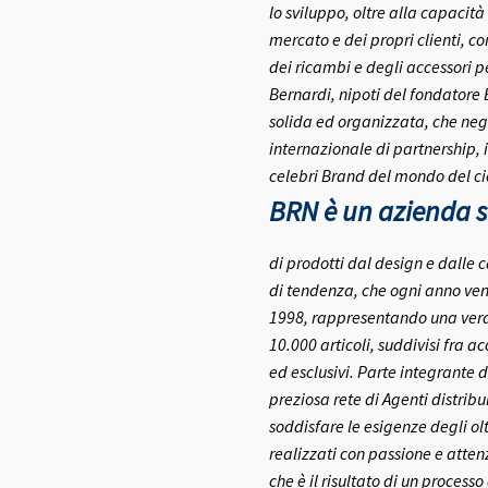
lo sviluppo, oltre alla capacità
mercato e dei propri clienti, c
dei ricambi e degli accessori pe
Bernardi, nipoti del fondatore
solida ed organizzata, che negl
internazionale di partnership, 
celebri Brand del mondo del ci
BRN è un azienda se
di prodotti dal design e dalle c
di tendenza, che ogni anno ven
1998, rappresentando una vera e
10.000 articoli, suddivisi fra a
ed esclusivi.
Parte integrante d
preziosa rete di Agenti distribui
soddisfare le esigenze degli olt
realizzati con passione e atte
che è il risultato di un process