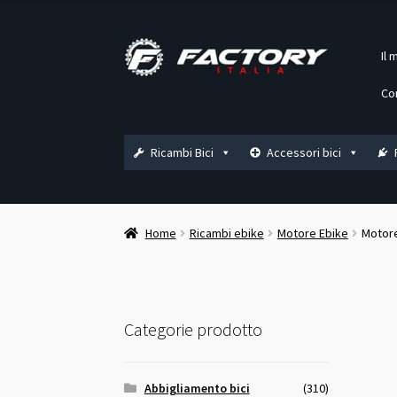
Vai
Vai
Il 
alla
al
navigazione
contenuto
Co
Ricambi Bici
Accessori bici
Home
Ricambi ebike
Motore Ebike
Motore
Categorie prodotto
Abbigliamento bici
(310)