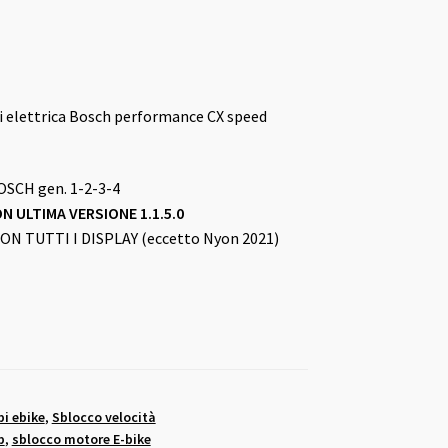
ci elettrica Bosch performance CX speed
SCH gen. 1-2-3-4
N ULTIMA VERSIONE 1.1.5.0
N TUTTI I DISPLAY (eccetto Nyon 2021)
i ebike
,
Sblocco velocità
b
,
sblocco motore E-bike