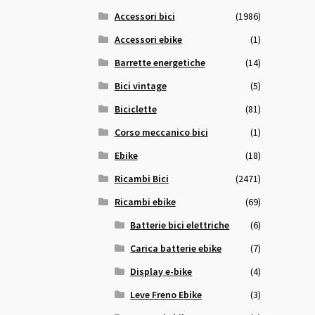
Accessori bici
(1986)
Accessori ebike
(1)
Barrette energetiche
(14)
Bici vintage
(5)
Biciclette
(81)
Corso meccanico bici
(1)
Ebike
(18)
Ricambi Bici
(2471)
Ricambi ebike
(69)
Batterie bici elettriche
(6)
Carica batterie ebike
(7)
Display e-bike
(4)
Leve Freno Ebike
(3)