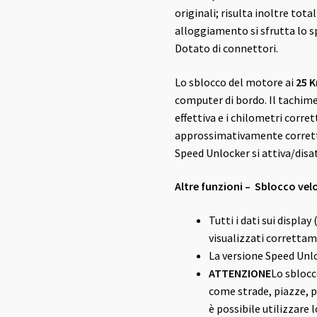
originali; risulta inoltre tota
alloggiamento si sfrutta lo s
Dotato di connettori.
Lo sblocco del motore ai
25 
computer di bordo. Il tachim
effettiva e i chilometri corre
approssimativamente corret
Speed Unlocker si attiva/disa
Altre funzioni – Sblocco vel
Tutti i dati sui displa
visualizzati corretta
La versione Speed Unl
ATTENZIONE
Lo sblocc
come strade, piazze, pi
è possibile utilizzare l