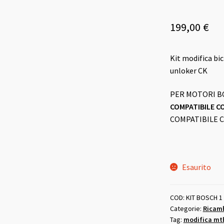
Valutato
2
5.00
su 5 su base
199,00
€
di
recensioni
Kit modifica bi
unloker CK
PER MOTORI BO
COMPATIBILE CO
COMPATIBILE CO
Esaurito
COD:
KIT BOSCH 1
Categorie:
Ricamb
Tag:
modifica mt