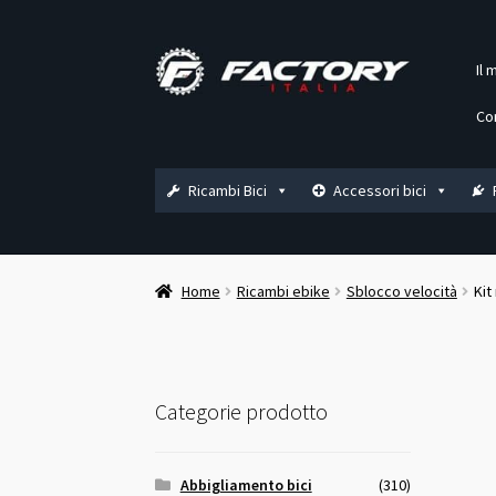
Vai
Vai
Il 
alla
al
navigazione
contenuto
Co
Ricambi Bici
Accessori bici
Home
Ricambi ebike
Sblocco velocità
Kit
Categorie prodotto
Abbigliamento bici
(310)