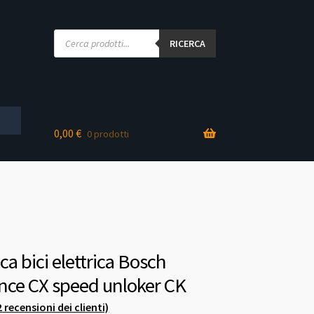
Products
search
RICERCA
0,00
€
0 prodotti
ca bici elettrica Bosch
ce CX speed unloker CK
2
recensioni dei clienti)