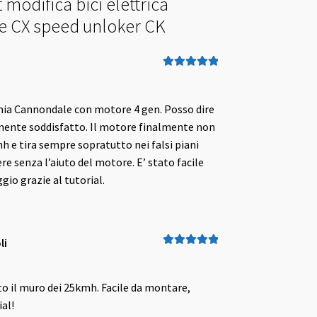
t modifica bici elettrica
 CX speed unloker CK
i
Valutato
5
su
5
ia Cannondale con motore 4 gen. Posso dire
mente soddisfatto. Il motore finalmente non
h e tira sempre sopratutto nei falsi piani
re senza l’aiuto del motore. E’ stato facile
io grazie al tutorial.
li
Valutato
5
su
5
o il muro dei 25kmh. Facile da montare,
ial!