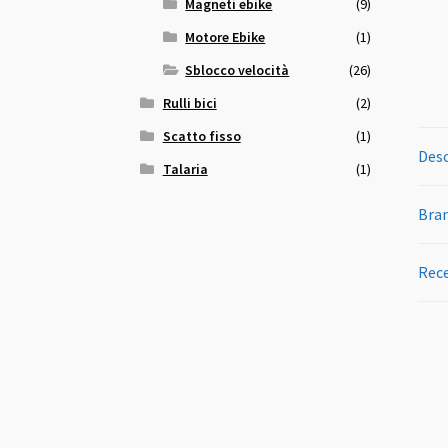
Magneti ebike
(9)
Motore Ebike
(1)
Sblocco velocità
(26)
Rulli bici
(2)
Scatto fisso
(1)
Desc
Talaria
(1)
Bra
Rece