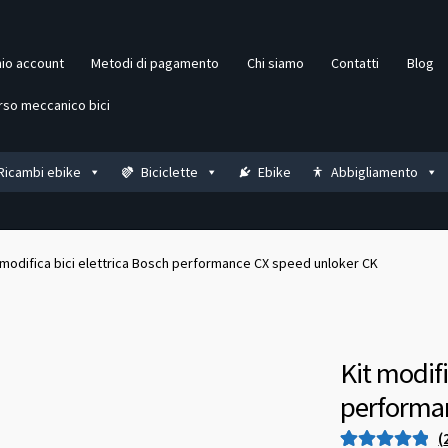
mio account
Metodi di pagamento
Chi siamo
Contatti
Blog
rso meccanico bici
Ricambi ebike
Biciclette
Ebike
Abbigliamento
 modifica bici elettrica Bosch performance CX speed unloker CK
Kit modifi
performan
(