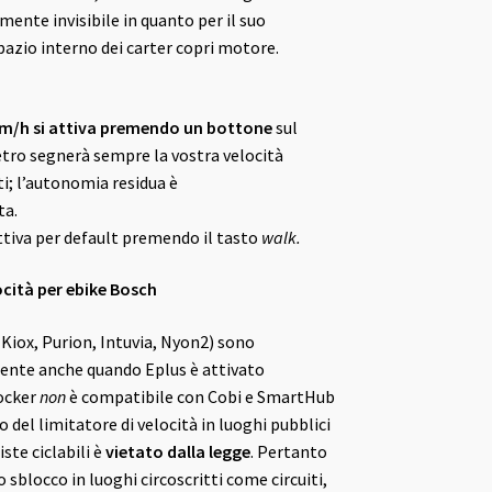
lmente invisibile in quanto per il suo
pazio interno dei carter copri motore.
Km/h si attiva premendo un bottone
sul
etro segnerà sempre la vostra velocità
tti; l’autonomia residua è
ta.
ttiva per default premendo il tasto
walk.
ocità per ebike Bosch
y (Kiox, Purion, Intuvia, Nyon2) sono
mente anche quando Eplus è attivato
ocker
non
è compatibile con Cobi e SmartHub
o del limitatore di velocità in luoghi pubblici
ste ciclabili è
vietato dalla legge
. Pertanto
o sblocco in luoghi circoscritti come circuiti,