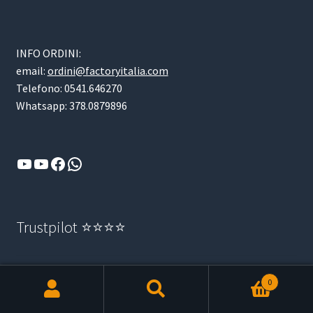
INFO ORDINI:
email:
ordini@factoryitalia.com
Telefono: 0541.646270
Whatsapp: 378.0879896
YouTube
YouTube
Facebook
WhatsApp
Trustpilot ⭐⭐⭐⭐
Trustpilot
0
Products
search
RICERCA