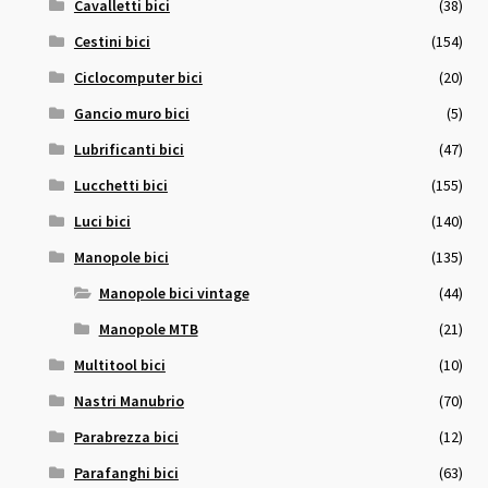
Cavalletti bici
(38)
Cestini bici
(154)
Ciclocomputer bici
(20)
Gancio muro bici
(5)
Lubrificanti bici
(47)
Lucchetti bici
(155)
Luci bici
(140)
Manopole bici
(135)
Manopole bici vintage
(44)
Manopole MTB
(21)
Multitool bici
(10)
Nastri Manubrio
(70)
Parabrezza bici
(12)
Parafanghi bici
(63)