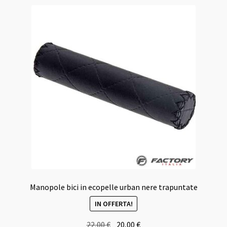
Manopole bici in ecopelle urban nere trapuntate
IN OFFERTA!
Il
Il
22,00
€
20,00
€