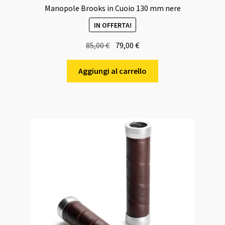
Manopole Brooks in Cuoio 130 mm nere
IN OFFERTA!
Il
Il
85,00
€
79,00
€
prezzo
prezzo
originale
attuale
Aggiungi al carrello
era:
è:
85,00 €.
79,00 €.