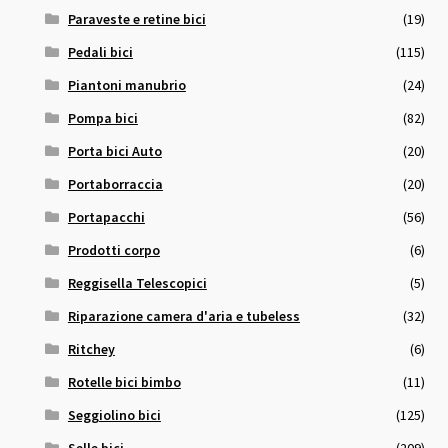
Paraveste e retine bici
(19)
Pedali bici
(115)
Piantoni manubrio
(24)
Pompa bici
(82)
Porta bici Auto
(20)
Portaborraccia
(20)
Portapacchi
(56)
Prodotti corpo
(6)
Reggisella Telescopici
(5)
Riparazione camera d'aria e tubeless
(32)
Ritchey
(6)
Rotelle bici bimbo
(11)
Seggiolino bici
(125)
Selle bici
(209)