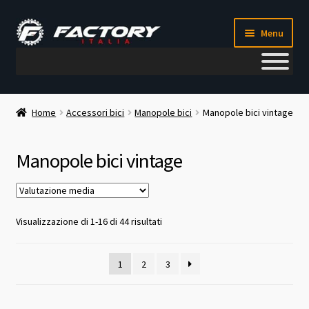
Vai
Vai
Menu
alla
al
navigazione
contenuto
Il mio account
Home
Accessori bici
Manopole bici
Manopole bici vintage
Metodi di pagamento
Manopole bici vintage
Chi siamo
Contatti
Valutazione
Visualizzazione di 1-16 di 44 risultati
media
Blog
1
2
3
Corso meccanico bici