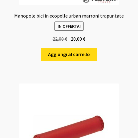
Manopole bici in ecopelle urban marroni trapuntate
IN OFFERTA!
Il
Il
22,00
€
20,00
€
prezzo
prezzo
originale
attuale
Aggiungi al carrello
era:
è:
22,00 €.
20,00 €.