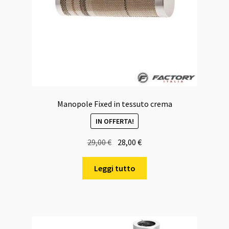
Manopole Fixed in tessuto crema
IN OFFERTA!
Il
Il
29,00
€
28,00
€
prezzo
prezzo
originale
attuale
Leggi tutto
era:
è:
29,00 €.
28,00 €.