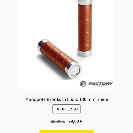
Manopole Brooks in Cuoio 130 mm miele
IN OFFERTA!
Il
Il
85,00
€
79,00
€
prezzo
prezzo