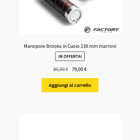
Manopole Brooks in Cuoio 130 mm marroni
IN OFFERTA!
Il
Il
85,00
€
79,00
€
prezzo
prezzo
originale
attuale
Aggiungi al carrello
era:
è:
85,00 €.
79,00 €.