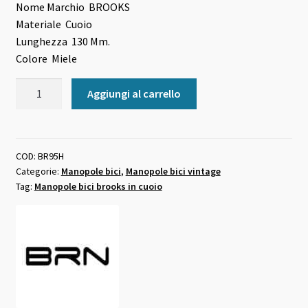
Nome Marchio
BROOKS
originale
attuale
Materiale
Cuoio
era:
è:
Lunghezza
130 Mm.
Colore Miele
85,00 €.
79,00 €.
Manopole
Aggiungi al carrello
Brooks
in
Cuoio
130
COD:
BR95H
Categorie:
Manopole bici
,
Manopole bici vintage
mm
Tag:
Manopole bici brooks in cuoio
miele
quantità