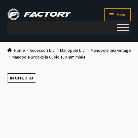
Vai
Vai
Menu
alla
al
navigazione
contenuto
Il mio account
Home
Accessori bici
Manopole bici
Manopole bici vintage
Manopole Brooks in Cuoio 130 mm miele
Metodi di pagamento
Chi siamo
IN OFFERTA!
Contatti
Blog
Corso meccanico bici