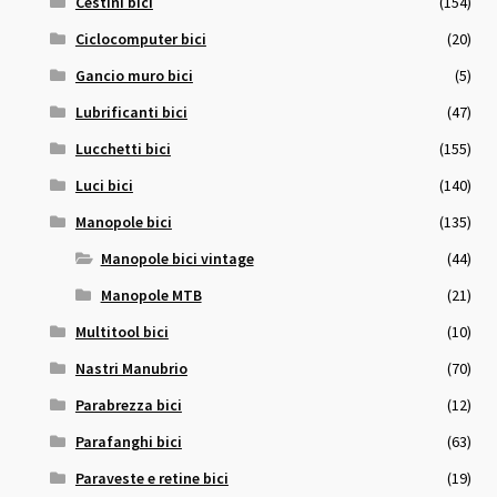
Cestini bici
(154)
Ciclocomputer bici
(20)
Gancio muro bici
(5)
Lubrificanti bici
(47)
Lucchetti bici
(155)
Luci bici
(140)
Manopole bici
(135)
Manopole bici vintage
(44)
Manopole MTB
(21)
Multitool bici
(10)
Nastri Manubrio
(70)
Parabrezza bici
(12)
Parafanghi bici
(63)
Paraveste e retine bici
(19)