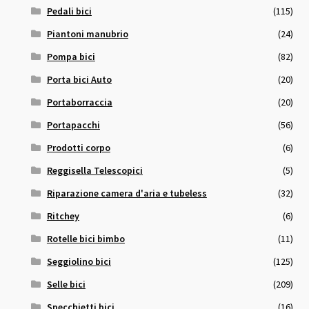
Pedali bici
(115)
Piantoni manubrio
(24)
Pompa bici
(82)
Porta bici Auto
(20)
Portaborraccia
(20)
Portapacchi
(56)
Prodotti corpo
(6)
Reggisella Telescopici
(5)
Riparazione camera d'aria e tubeless
(32)
Ritchey
(6)
Rotelle bici bimbo
(11)
Seggiolino bici
(125)
Selle bici
(209)
Specchietti bici
(16)