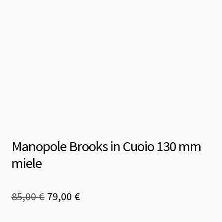
Manopole Brooks in Cuoio 130 mm
miele
Il
Il
85,00
€
79,00
€
prezzo
prezzo