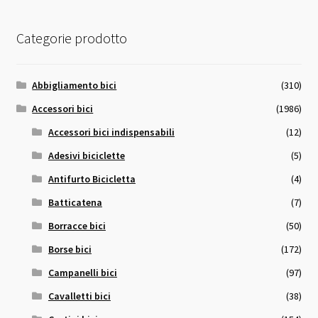
Categorie prodotto
Abbigliamento bici
(310)
Accessori bici
(1986)
Accessori bici indispensabili
(12)
Adesivi biciclette
(5)
Antifurto Bicicletta
(4)
Batticatena
(7)
Borracce bici
(50)
Borse bici
(172)
Campanelli bici
(97)
Cavalletti bici
(38)