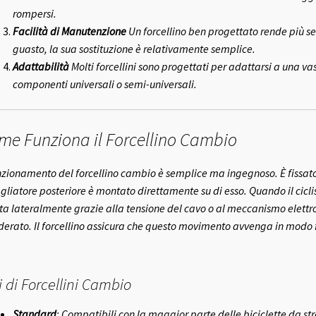
rompersi.
Facilità di Manutenzione
Un forcellino ben progettato rende più se
guasto, la sua sostituzione è relativamente semplice.
Adattabilità
Molti forcellini sono progettati per adattarsi a una 
componenti universali o semi-universali.
me Funziona il Forcellino Cambio
unzionamento del forcellino cambio è semplice ma ingegnoso. È fissato al 
gliatore posteriore è montato direttamente su di esso. Quando il ciclis
ta lateralmente grazie alla tensione del cavo o al meccanismo elettr
derato. Il forcellino assicura che questo movimento avvenga in modo f
i di Forcellini Cambio
Standard
: Compatibili con la maggior parte delle biciclette da s