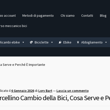
mio account
Metodi di pagamento
Chi siamo
Contatti
Blog
rso meccanico bici
Ricambi ebike
Biciclette
Ebike
Abbigliamento
osa Serve e Perché È Importante
icato il
6 Gennaio 2026
di
Lory Bart
—
Lascia un commento
rcellino Cambio della Bici, Cosa Serve e 