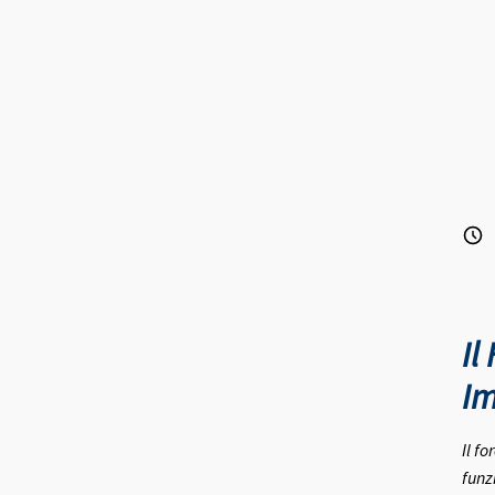
Il
Im
Il f
funz