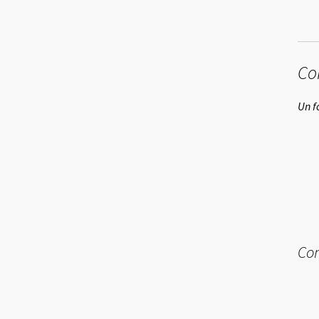
Co
Un f
Com