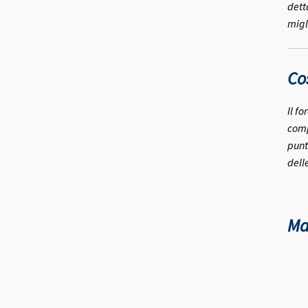
dett
migl
Co
Il f
comp
punt
dell
Ma