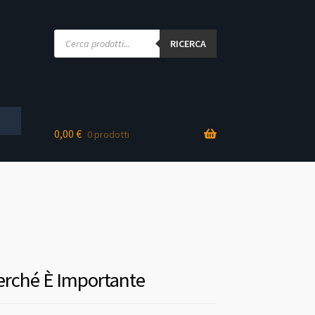
Products
search
RICERCA
0,00
€
0 prodotti
Perché È Importante