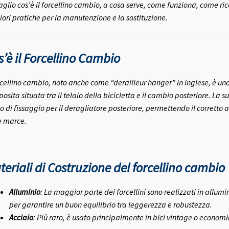
aglio cos’è il forcellino cambio, a cosa serve, come funziona, come ri
iori pratiche per la manutenzione e la sostituzione.
s’è il Forcellino Cambio
orcellino cambio, noto anche come “derailleur hanger” in inglese, è u
osita situata tra il telaio della bicicletta e il cambio posteriore. La 
o di fissaggio per il deragliatore posteriore, permettendo il corrett
e marce.
teriali di Costruzione del forcellino cambio
Alluminio
: La maggior parte dei forcellini sono realizzati in allum
per garantire un buon equilibrio tra leggerezza e robustezza.
Acciaio
: Più raro, è usato principalmente in bici vintage o economi