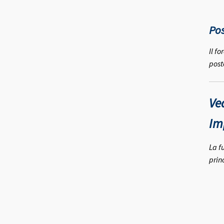
Pos
Il f
post
Ve
Im
La f
princ