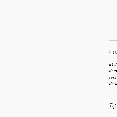
Co
Il f
dera
spos
desi
Tip