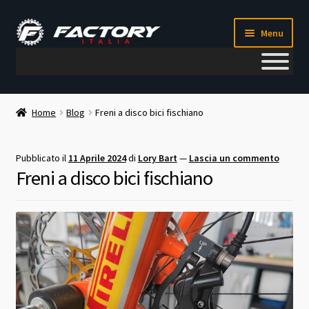
Vai
Vai
Menu
alla
al
navigazione
contenuto
Il mio account
Home
Blog
Freni a disco bici fischiano
Metodi di pagamento
Pubblicato il
11 Aprile 2024
di
Lory Bart
—
Lascia un commento
Chi siamo
Freni a disco bici fischiano
Contatti
Blog
Corso meccanico bici