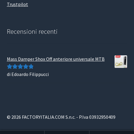
Trustpilot
Recensioni recenti
Mass Damper Shox Off anteriore universale MTB
di Edoardo Filippucci
Valutato
5
su
5
© 2026 FACTORYITALIA.COM S.n.c. - P.Iva 03932950409