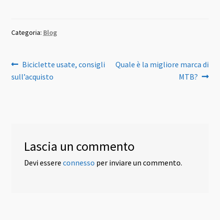
Categoria:
Blog
Navigazione
Articolo
Articolo
Biciclette usate, consigli
Quale è la migliore marca di
precedente:
successivo:
sull’acquisto
MTB?
articoli
Lascia un commento
Devi essere
connesso
per inviare un commento.