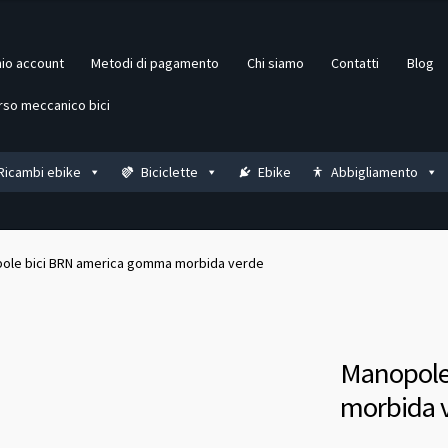
mio account
Metodi di pagamento
Chi siamo
Contatti
Blog
rso meccanico bici
Ricambi ebike
Biciclette
Ebike
Abbigliamento
ole bici BRN america gomma morbida verde
Manopole
morbida 