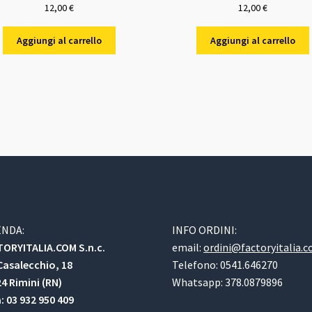
12,00
€
12,00
€
Aggiungi al carrello
Aggiungi al carrello
ENDA:
INFO ORDINI:
ORYITALIA.COM S.n.c.
email:
ordini@factoryitalia.
Casalecchio, 18
Telefono: 0541.646270
4 Rimini (RN)
Whatsapp: 378.0879896
a: 03 932 950 409