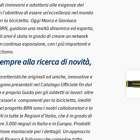
 di rinnovarsi e adattarsi alle esigenze del
on l’obiettivo di essere un’eccellenza nel mondo
r la bicicletta.
Oggi Marco e Gianluca
 BRN, guidano una realtà dinamica ed esperta,
i anni è stata in grado di creare un network
in continua espansione, con i più importanti e
clismo.
mpre alla ricerca di novità,
aratteristiche originali ed uniche, innovative e
gono presentati nel Catalogo Ufficiale fin dal
 propria Guida per gli addetti ai lavori: oltre
ccessori e componenti per la bicicletta, inediti
el progetto BRN sono i nostri collaboratori e la
ti in tutte le Regioni d’Italia, che è in grado di
re 3.000 negozi in Italia e in Europa.
Prodotti
nzione maniacale per i dettagli. Un approccio
o di Ricerca & Sviluppo che coinvolge tutta