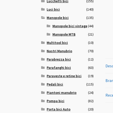
Lucchetti bici
(155)
Luci bici
(140)
Manopole bici
(135)
Manopole bici vintage
(44)
Manopole MTB
(21)
Multitool bici
(10)
Nastri Manubrio
(70)
Parabrezza bici
(12)
Desc
Parafanghi bici
(63)
Paraveste e retine bici
(19)
Bra
Pedali bici
(115)
Piantoni manubrio
(24)
Rece
Pompa bici
(82)
Porta bici Auto
(20)