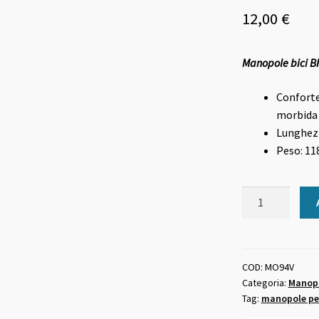
12,00
€
Manopole bici 
Confort
morbida 
Lunghez
Peso: 118
Manopole
bici
BRN
america
gomma
COD:
MO94V
Categoria:
Manopo
morbida
Tag:
manopole per
verde