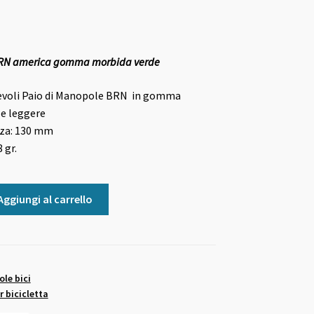
BRN america gomma morbida verde
evoli Paio di Manopole BRN in gomma
e leggere
za: 130 mm
 gr.
Aggiungi al carrello
le bici
 bicicletta