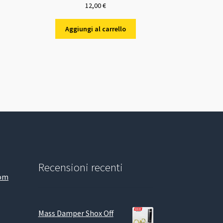
12,00
€
Aggiungi al carrello
Recensioni recenti
com
Mass Damper Shox Off