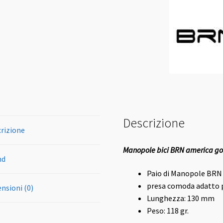
quantità
Descrizione
rizione
Manopole bici BRN america 
nd
Paio di Manopole BR
presa comoda adatto p
nsioni (0)
Lunghezza: 130 mm
Peso: 118 gr.