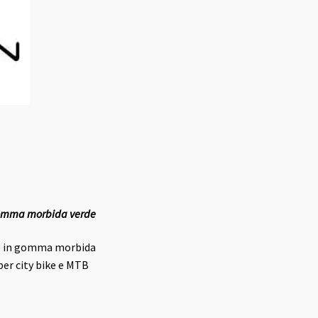
gomma morbida verde
N in gomma morbida
er city bike e MTB