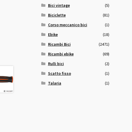
Bici vintage
(5)
Biciclette
(81)
Corso meccanico bici
(1)
Ebike
(18)
Ricambi Bici
(2471)
Ricambi ebike
(69)
Rulli bici
(2)
Scatto fisso
(1)
Talaria
(1)