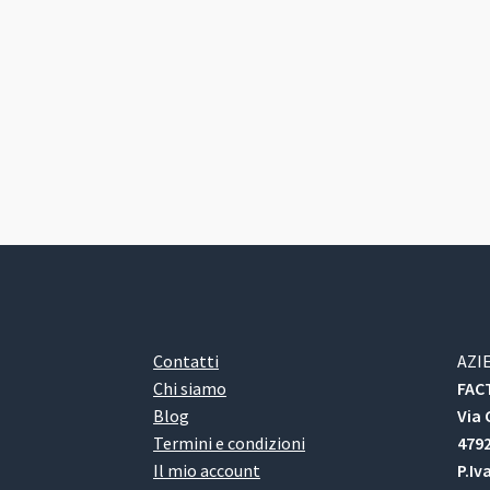
Contatti
AZI
Chi siamo
FACT
Blog
Via 
Termini e condizioni
4792
Il mio account
P.Iv