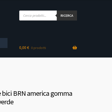
Products
search
RICERCA
0,00
€
0 prodotti
 bici BRN america gomma
verde