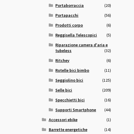
Portaborraccia
(20)
Portapacchi
(56)
Prodotti corpo
(6)
Reggisella Telescopici
(5)
Riparazione camera d'aria e
tubeless
(32)
Ritchey
(6)
Rotelle bici bimbo
(11)
Seggiolino bici
(125)
Selle bici
(209)
Specchietti bici
(16)
Supporti Smartphone
(44)
Accessori ebike
(1)
Barrette energetiche
(14)