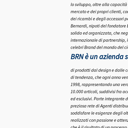
lo sviluppo, oltre alla capacità
mercato e dei propri clienti, c
dei ricambi e degli accessori pe
Bernardi, nipoti del fondatore
solida ed organizzata, che negl
internazionale di partnership, 
celebri Brand del mondo del ci
BRN è un azienda se
di prodotti dal design e dalle c
di tendenza, che ogni anno ven
1998, rappresentando una vera e
10.000 articoli, suddivisi fra a
ed esclusivi.
Parte integrante d
preziosa rete di Agenti distribui
soddisfare le esigenze degli olt
realizzati con passione e atte
che è il risultato di un process