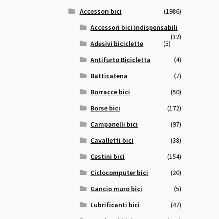
Accessori bici
(1986)
Accessori bici indispensabili
(12)
Adesivi biciclette
(5)
Antifurto Bicicletta
(4)
Batticatena
(7)
Borracce bici
(50)
Borse bici
(172)
Campanelli bici
(97)
Cavalletti bici
(38)
Cestini bici
(154)
Ciclocomputer bici
(20)
Gancio muro bici
(5)
Lubrificanti bici
(47)