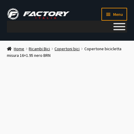
Vai
Vai
Menu
alla
al
navigazione
contenuto
Il mio account
Home
Ricambi Bici
Copertoni bici
Copertone bicicletta
misura 16×1.95 nero BRN
Metodi di pagamento
Chi siamo
Contatti
Blog
Corso meccanico bici