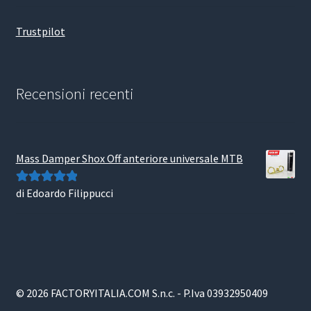
Trustpilot
Recensioni recenti
Mass Damper Shox Off anteriore universale MTB
di Edoardo Filippucci
Valutato
5
su
5
© 2026 FACTORYITALIA.COM S.n.c. - P.Iva 03932950409