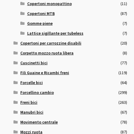
Copertoni monopattino
(11)
Copertoni MTB
(87)
Gomme piene
(7)
Lattice sigillante per tubeless
(7)
Copertoni per carrozzine disabili
(20)
Corpetto mozzo ruota libera
(8)
Cuscinetti bici
(77)
Fili Guaine e Ricambi freni
(119)
Forcelle bici
(64)
Forcellino cambio
(299)
Freni bici
(263)
Manubri bici
(67)
Movimento centrale
(78)
Mozzi ruota
(87)