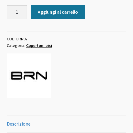
Copertone
Aggiungi al carrello
bicicletta
misura
16x1.95
nero
COD:
BRN97
Categoria:
Copertoni bici
BRN
quantità
Descrizione