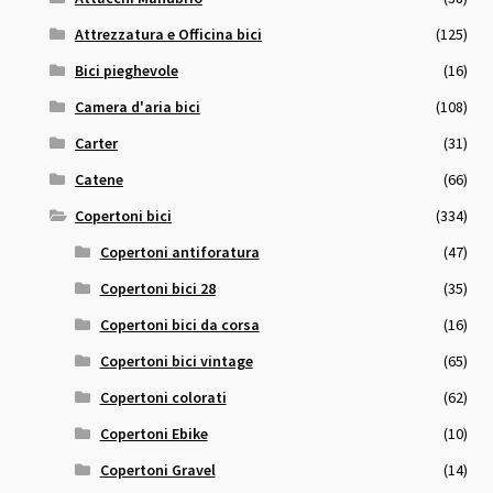
Attrezzatura e Officina bici
(125)
Bici pieghevole
(16)
Camera d'aria bici
(108)
Carter
(31)
Catene
(66)
Copertoni bici
(334)
Copertoni antiforatura
(47)
Copertoni bici 28
(35)
Copertoni bici da corsa
(16)
Copertoni bici vintage
(65)
Copertoni colorati
(62)
Copertoni Ebike
(10)
Copertoni Gravel
(14)