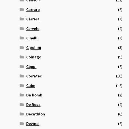
Carraro
(2)
Carrera
(7)
Cervelo
(4)
Cinelli
(7)
Cipollini
(3)
Colnago
(9)
Coppi
(2)
Corratec
(10)
Cube
(12)
Da bomb
(3)
De Rosa
(4)
Decathlon
(6)
Devinci
(2)