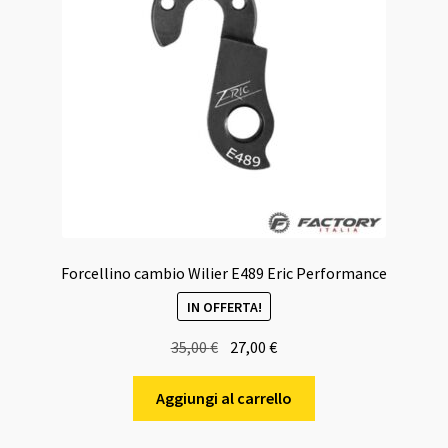
Forcellino cambio Wilier E489 Eric Performance
IN OFFERTA!
Il
Il
35,00
€
27,00
€
prezzo
prezzo
originale
attuale
Aggiungi al carrello
era:
è:
35,00 €.
27,00 €.