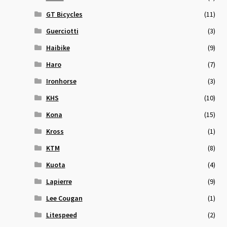
GT Bicycles
(11)
Guerciotti
(3)
Haibike
(9)
Haro
(7)
Ironhorse
(3)
KHS
(10)
Kona
(15)
Kross
(1)
KTM
(8)
Kuota
(4)
Lapierre
(9)
Lee Cougan
(1)
Litespeed
(2)