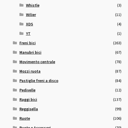
Whistle
(3)
Wilier
(11)
XDS
(4)
YT
(1)
Freni bici
(263)
Manubri bici
(67)
Movimento centrale
(78)
Mozzi ruota
(87)
Pastiglie freni a disco
(84)
Pedivelle
(12)
Raggi bici
(137)
Reggisella
(99)
Ruote
(106)
Ruote e Accessori
(70)