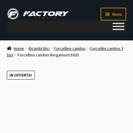
Vai
Vai
Menu
alla
al
navigazione
contenuto
Il mio account
Home
Ricambi Bici
Forcellino cambio
Forcellini cambio 3
fori
Forcellino cambio Bergamont E635
Metodi di pagamento
Chi siamo
IN OFFERTA!
Contatti
Blog
Corso meccanico bici