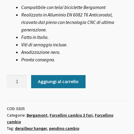
era:
è:
Compatibile con telai biciclette Bergamont
Realizzato in Alluminio EN 6082 T6 Anticorodal,
35,00 €.
32,00 €.
ricavato dal pieno con tecnologia CNC di ultima
generazione.
Fatto in Italia.
Viti di serraggio incluse.
Anodizzazione nero.
Pronta consegna.
Forcellino
Aggiungi al carrello
cambio
Bergamont
E635
quantità
COD:
E635
Categorie:
Bergamont
,
Forcellini cambio 3 fori
,
Forcellino
cambio
Tag:
derailleur hanger
,
pendino cambio