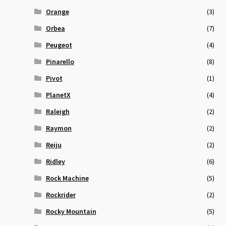
Orange
(3)
Orbea
(7)
Peugeot
(4)
Pinarello
(8)
Pivot
(1)
PlanetX
(4)
Raleigh
(2)
Raymon
(2)
Reiju
(2)
Ridley
(6)
Rock Machine
(5)
Rockrider
(2)
Rocky Mountain
(5)