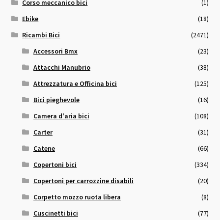
Corso meccanico bici
(1)
Ebike
(18)
Ricambi Bici
(2471)
Accessori Bmx
(23)
Attacchi Manubrio
(38)
Attrezzatura e Officina bici
(125)
Bici pieghevole
(16)
Camera d'aria bici
(108)
Carter
(31)
Catene
(66)
Copertoni bici
(334)
Copertoni per carrozzine disabili
(20)
Corpetto mozzo ruota libera
(8)
Cuscinetti bici
(77)