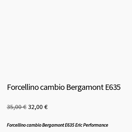
Forcellino cambio Bergamont E635
Il
Il
35,00
€
32,00
€
prezzo
prezzo
Forcellino cambio Bergamont E635 Eric Performance
originale
attuale