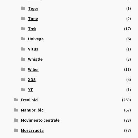
Tiger
(1)
Time
(2)
Trek
(17)
Univega
(6)
Vitus
(1)
Whistle
(3)
Wilier
(11)
XDS
(4)
YT
(1)
Freni bici
(263)
Manubri bici
(67)
Movimento centrale
(78)
Mozzi ruota
(87)