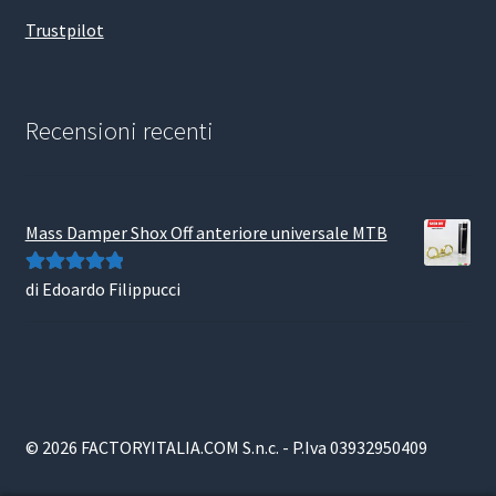
Trustpilot
Recensioni recenti
Mass Damper Shox Off anteriore universale MTB
di Edoardo Filippucci
Valutato
5
su
5
© 2026 FACTORYITALIA.COM S.n.c. - P.Iva 03932950409