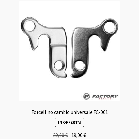
Forcellino cambio universale FC-001
IN OFFERTA!
Il
Il
22,00
€
19,00
€