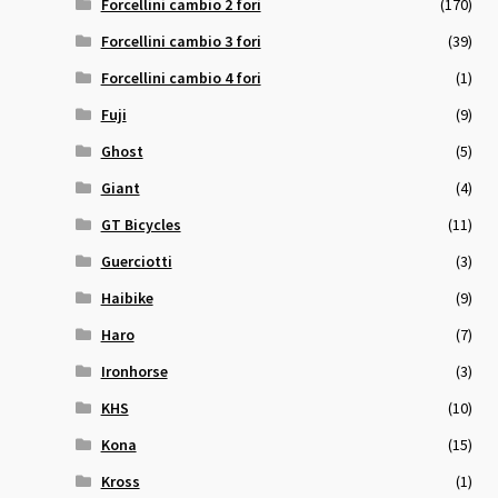
Forcellini cambio 2 fori
(170)
Forcellini cambio 3 fori
(39)
Forcellini cambio 4 fori
(1)
Fuji
(9)
Ghost
(5)
Giant
(4)
GT Bicycles
(11)
Guerciotti
(3)
Haibike
(9)
Haro
(7)
Ironhorse
(3)
KHS
(10)
Kona
(15)
Kross
(1)