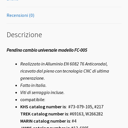
Recensioni (0)
Descrizione
Pendino cambio universale modello FC-005
Realizzato in Alluminio EN 6082 T6 Anticorodal,
ricavato dal pieno con tecnologia CNC di ultima
generazione.
Fatto in Italia.
Viti di serraggio incluse.
compatibile:
KHS
catalog number is
: #73-079-105, #217
TREK
catalog number is
: #69163, W266282
MARIN
catalog number is
: #4
JAMIS
catalog number is
: #12-6005