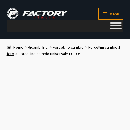
Vai
Vai
Menu
alla
al
navigazione
contenuto
Il mio account
Home
Ricambi Bici
Forcellino cambio
Forcellini cambio 1
foro
Forcellino cambio universale FC-005
Metodi di pagamento
Chi siamo
Contatti
Blog
Corso meccanico bici