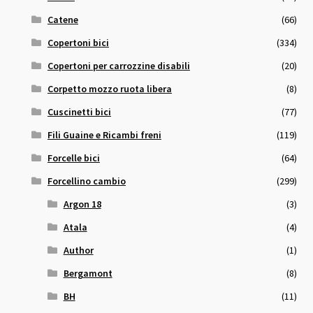
Catene
(66)
Copertoni bici
(334)
Copertoni per carrozzine disabili
(20)
Corpetto mozzo ruota libera
(8)
Cuscinetti bici
(77)
Fili Guaine e Ricambi freni
(119)
Forcelle bici
(64)
Forcellino cambio
(299)
Argon 18
(3)
Atala
(4)
Author
(1)
Bergamont
(8)
BH
(11)