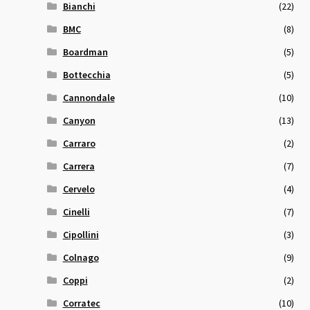
Bianchi
(22)
BMC
(8)
Boardman
(5)
Bottecchia
(5)
Cannondale
(10)
Canyon
(13)
Carraro
(2)
Carrera
(7)
Cervelo
(4)
Cinelli
(7)
Cipollini
(3)
Colnago
(9)
Coppi
(2)
Corratec
(10)