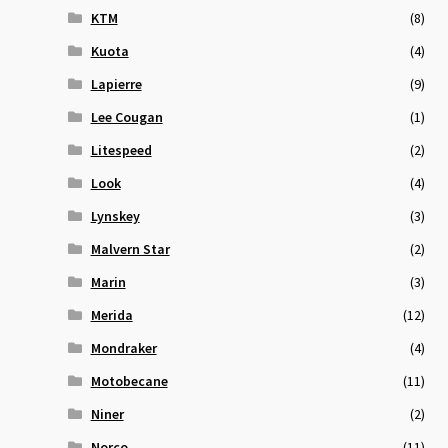
KTM
(8)
Kuota
(4)
Lapierre
(9)
Lee Cougan
(1)
Litespeed
(2)
Look
(4)
Lynskey
(3)
Malvern Star
(2)
Marin
(3)
Merida
(12)
Mondraker
(4)
Motobecane
(11)
Niner
(2)
Norco
(11)