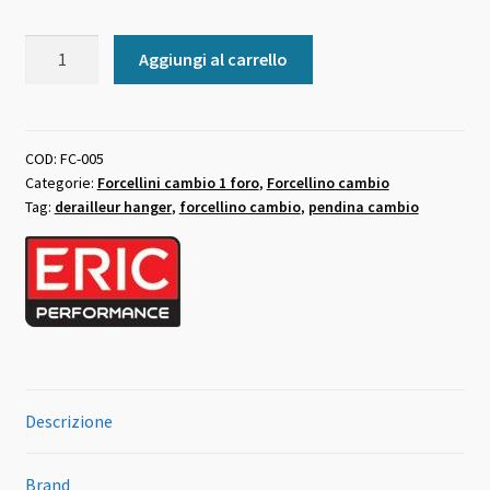
Forcellino
Aggiungi al carrello
cambio
universale
FC-
005
COD:
FC-005
Categorie:
Forcellini cambio 1 foro
,
Forcellino cambio
quantità
Tag:
derailleur hanger
,
forcellino cambio
,
pendina cambio
Descrizione
Brand