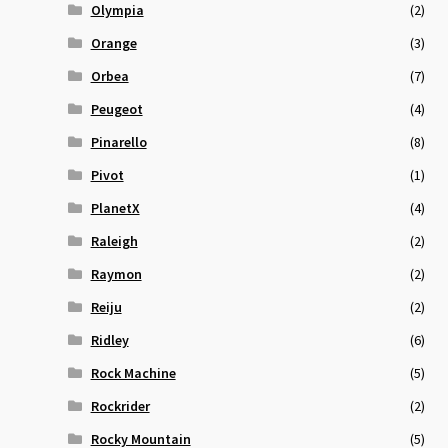
Olympia
(2)
Orange
(3)
Orbea
(7)
Peugeot
(4)
Pinarello
(8)
Pivot
(1)
PlanetX
(4)
Raleigh
(2)
Raymon
(2)
Reiju
(2)
Ridley
(6)
Rock Machine
(5)
Rockrider
(2)
Rocky Mountain
(5)