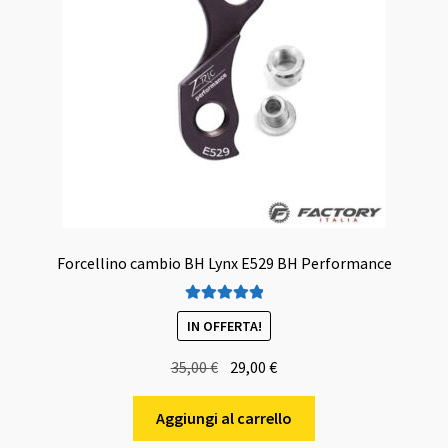
Forcellino cambio BH Lynx E529 BH Performance
Valutato
5.00
IN OFFERTA!
su 5
Il
Il
35,00
€
29,00
€
prezzo
prezzo
originale
attuale
Aggiungi al carrello
era:
è: