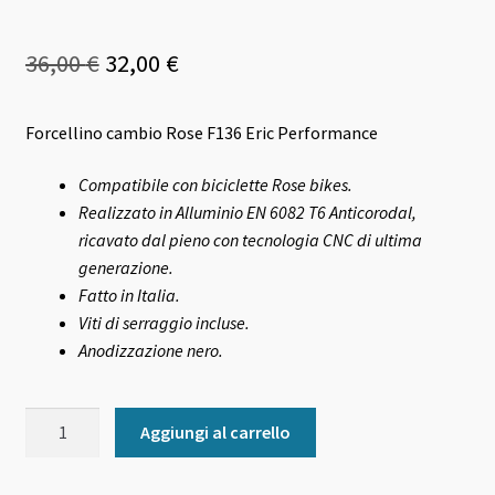
Il
Il
36,00
€
32,00
€
prezzo
prezzo
Forcellino cambio Rose F136 Eric Performance
originale
attuale
era:
è:
Compatibile con biciclette Rose bikes.
Realizzato in Alluminio EN 6082 T6 Anticorodal,
36,00 €.
32,00 €.
ricavato dal pieno con tecnologia CNC di ultima
generazione.
Fatto in Italia.
Viti di serraggio incluse.
Anodizzazione nero.
Forcellino
Aggiungi al carrello
cambio
Rose