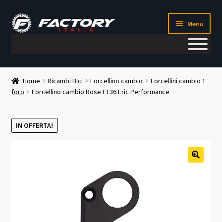
Vai
Vai
Menu
alla
al
navigazione
contenuto
Il mio account
Home
Ricambi Bici
Forcellino cambio
Forcellini cambio 1
foro
Forcellino cambio Rose F136 Eric Performance
Metodi di pagamento
Chi siamo
IN OFFERTA!
Contatti
🔍
Blog
Corso meccanico bici