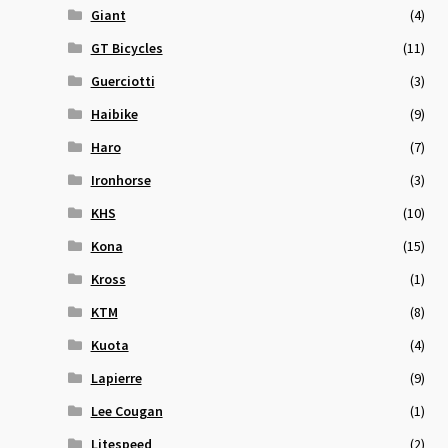
Giant
(4)
GT Bicycles
(11)
Guerciotti
(3)
Haibike
(9)
Haro
(7)
Ironhorse
(3)
KHS
(10)
Kona
(15)
Kross
(1)
KTM
(8)
Kuota
(4)
Lapierre
(9)
Lee Cougan
(1)
Litespeed
(2)