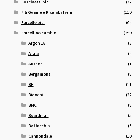
Cuscinetti bici
(77)
Fili Guaine e Ricambi freni
(119)
Forcelle bici
(64)
Forcellino cambio
(299)
Argon 18
(3)
Atala
(4)
Author
(1)
Bergamont
(8)
BH
(11)
Bianchi
(22)
BMC
(8)
Boardman
(5)
Bottecchia
(5)
Cannondale
(10)