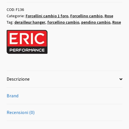
F136
Eric
COD:
F136
Categorie:
Forcellini cambio 1 foro
,
Forcellino cambio
,
Rose
Performance
Tag:
derailleur hanger
,
forcellino cambio
,
pendino cambio
,
Rose
quantità
Descrizione
Brand
Recensioni (0)