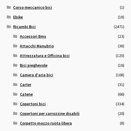
Corso meccanico bici
(1)
Ebike
(18)
Ricambi Bici
(2471)
Accessori Bmx
(23)
Attacchi Manubrio
(38)
Attrezzatura e Officina bici
(125)
Bici pieghevole
(16)
Camera d'aria bici
(108)
Carter
(31)
Catene
(66)
Copertoni bici
(334)
Copertoni per carrozzine disabili
(20)
Corpetto mozzo ruota libera
(8)